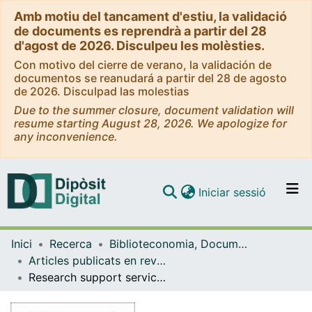
Amb motiu del tancament d'estiu, la validació
de documents es reprendrà a partir del 28
d'agost de 2026. Disculpeu les molèsties.
Con motivo del cierre de verano, la validación de
documentos se reanudará a partir del 28 de agosto
de 2026. Disculpad las molestias
Due to the summer closure, document validation will
resume starting August 28, 2026. We apologize for
any inconvenience.
(current)
Iniciar sessió
Comunitats i col·leccions
Inici
Recerca
Biblioteconomia, Documentació i Comunicació Audiovisual
Navega per tot el DD
Articles publicats en revistes (Biblioteconomia, Documentació i Comunicació Audiovisual)
Com publicar
Research support services in Spanish academic libraries: an analysis of their strategic plans and of an opinion survey administered to their directors
Contacte