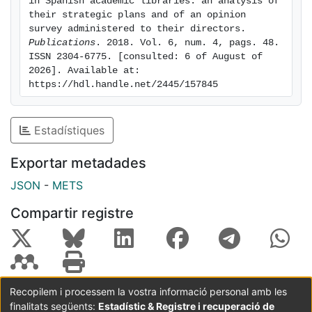
in Spanish academic libraries: an analysis of 
their strategic plans and of an opinion 
survey administered to their directors. 
Publications
. 2018. Vol. 6, num. 4, pags. 48. 
ISSN 2304-6775. [consulted: 6 of August of 
2026]. Available at: 
https://hdl.handle.net/2445/157845
Estadístiques
Exportar metadades
JSON
-
METS
Compartir registre
Recopilem i processem la vostra informació personal amb les
finalitats següents:
Estadístic & Registre i recuperació de
Coordinació:
CRAI UB
Avís legal
Metadades