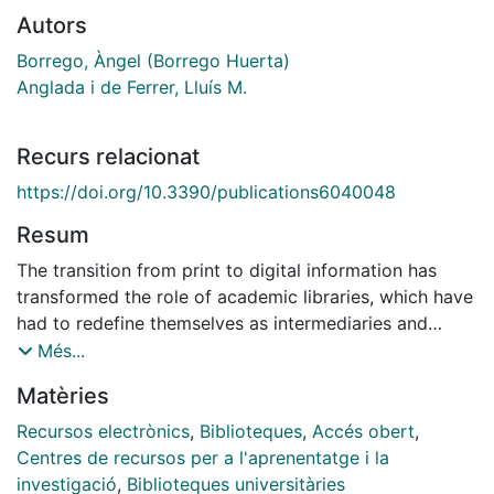
Autors
Borrego, Àngel (Borrego Huerta)
Anglada i de Ferrer, Lluís M.
Recurs relacionat
https://doi.org/10.3390/publications6040048
Resum
The transition from print to digital information has
transformed the role of academic libraries, which have
had to redefine themselves as intermediaries and
partners in the learning and research processes. This
Més...
study analyzes the evolution and current provision of
Matèries
research support services in Spanish academic
libraries through an analysis of the three strategic
Recursos electrònics
,
Biblioteques
,
Accés obert
,
plans published by the Spanish association of
Centres de recursos per a l'aprenentatge i la
academic libraries (REBIUN) and a survey administered
investigació
,
Biblioteques universitàries