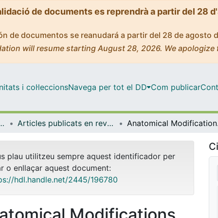
alidació de documents es reprendrà a partir del 28 d
ción de documentos se reanudará a partir del 28 de agosto 
ation will resume starting August 28, 2026. We apologize 
tats i col·leccions
Navega per tot el DD
Com publicar
Cont
ques i Informàtica
Articles publicats en revistes (Matemàtiques i Informàtica)
Anatomical Modifica
Ci
us plau utilitzeu sempre aquest identificador per
ar o enllaçar aquest document:
ps://hdl.handle.net/2445/196780
atomical Modifications