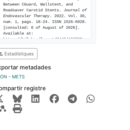
Between CGuard, Wallstent, and 
Roadsaver Carotid Stents. 
Journal of 
Endovascular Therapy
. 2022. Vol. 30, 
num. 1, pags. 18-24. ISSN 1526-6028. 
[consulted: 6 of August of 2026]. 
Available at: 
https://hdl.handle.net/2445/196780
Estadístiques
xportar metadades
SON
-
METS
ompartir registre