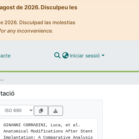
'agost de 2026. Disculpeu les
de 2026. Disculpad las molestias
for any inconvenience.
acte
Iniciar sessió
tions After Stent Implantation: A Comparative Analysis Between CGuard, Wallstent, and Roadsaver Carotid Stents
tació
GINANNI CORRADINI, Luca, et al. 
Anatomical Modifications After Stent 
Implantation: A Comparative Analysis 