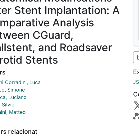
ter Stent Implantation: A
mparative Analysis
tween CGuard,
llstent, and Roadsaver
rotid Stents
E
rs
J
ni Corradini, Luca
co, Simone
C
ca, Luciano
, Silvio
ini, Matteo
rs relacionat