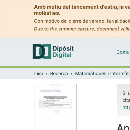
Amb motiu del tancament d'estiu, la v
molèsties.
Con motivo del cierre de verano, la valida
Due to the summer closure, document valid
Comuni
Inici
Recerca
Matemàti
Si 
cit
htt
An