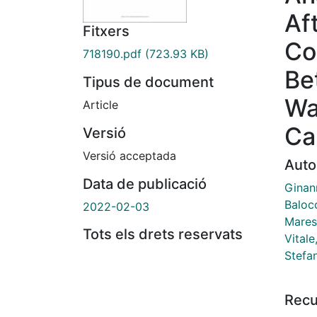
Af
Fitxers
Co
718190.pdf
(723.93 KB)
Be
Tipus de document
Wa
Article
Ca
Versió
Versió acceptada
Auto
Data de publicació
Ginan
Baloc
2022-02-03
Mares
Tots els drets reservats
Vitale
Stefan
Recu