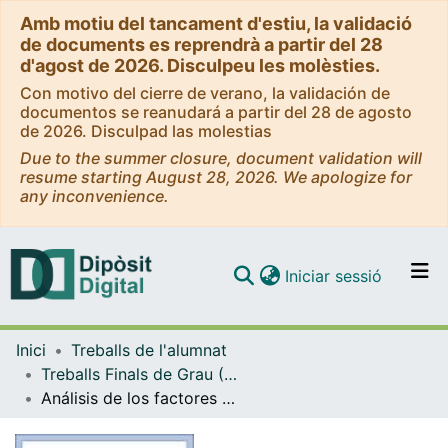
Amb motiu del tancament d'estiu, la validació
de documents es reprendrà a partir del 28
d'agost de 2026. Disculpeu les molèsties.
Con motivo del cierre de verano, la validación de
documentos se reanudará a partir del 28 de agosto
de 2026. Disculpad las molestias
Due to the summer closure, document validation will
resume starting August 28, 2026. We apologize for
any inconvenience.
(current)
Iniciar sessió
Comunitats i col·leccions
Inici
Treballs de l'alumnat
Navega per tot el DD
Treballs Finals de Grau (TFG) - Economia
Com publicar
Análisis de los factores determinantes y modelización del precio de compra del metro cuadrado de la vivienda. Estudio práctico aplicado a la ciudad de Barcelona.
Contacte