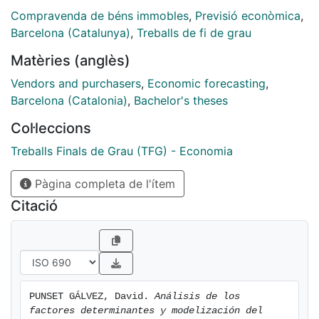
descriptivo exhaustivo y una posterior modelización.
Compravenda de béns immobles
,
Previsió econòmica
,
En nuestro caso, efectuaremos el caso práctico sobre
Barcelona (Catalunya)
,
Treballs de fi de grau
la ciudad de Barcelona y acompañaremos al lector por
Matèries (anglès)
todo el proceso citado.
Vendors and purchasers
,
Economic forecasting
,
Barcelona (Catalonia)
,
Bachelor's theses
Col·leccions
Treballs Finals de Grau (TFG) - Economia
Pàgina completa de l'ítem
Citació
PUNSET GÁLVEZ, David. 
Análisis de los 
factores determinantes y modelización del 