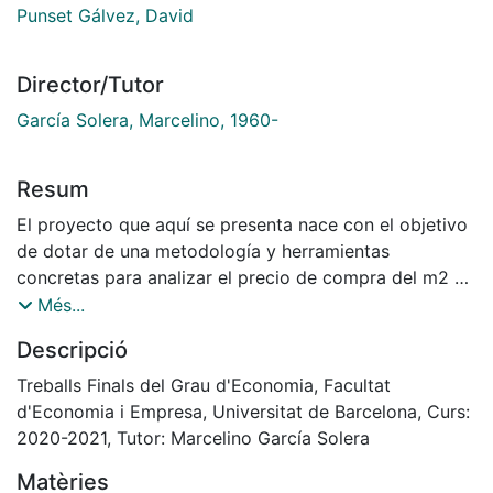
Punset Gálvez, David
Director/Tutor
García Solera, Marcelino, 1960-
Resum
El proyecto que aquí se presenta nace con el objetivo
de dotar de una metodología y herramientas
concretas para analizar el precio de compra del m2 y
su posterior modelización para cualquier área y
Més...
momento del tiempo que se desee. En él, podemos
Descripció
partir de los anuncios publicados en un portal
inmobiliario (Idealista) extrayendo dicha información
Treballs Finals del Grau d'Economia, Facultat
mediante la técnica de web scraping para crear
d'Economia i Empresa, Universitat de Barcelona, Curs:
nuestra propia base de datos desde cero, por así
2020-2021, Tutor: Marcelino García Solera
decirlo, pasando por las necesarias depuraciones y
Matèries
transformaciones para dotar de datos un análisis