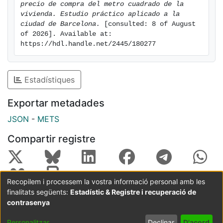
precio de compra del metro cuadrado de la 
vivienda. Estudio práctico aplicado a la 
ciudad de Barcelona.
 [consulted: 8 of August 
of 2026]. Available at: 
https://hdl.handle.net/2445/180277
Estadístiques
Exportar metadades
JSON
-
METS
Compartir registre
Recopilem i processem la vostra informació personal amb les
finalitats següents:
Estadístic & Registre i recuperació de
contrasenya
Coordinació:
CRAI UB
Avís legal
Metadades
subjectes a:
Personalitzar
Declinar
D'acord