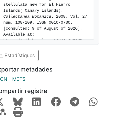
stellulata new for El Hierro 
Islands( Canary Islands). 
Collectanea Botanica
. 2008. Vol. 27, 
num. 108-109. ISSN 0010-0730. 
[consulted: 9 of August of 2026]. 
Available at: 
https://hdl.handle.net/2445/30123
Estadístiques
xportar metadades
SON
-
METS
ompartir registre