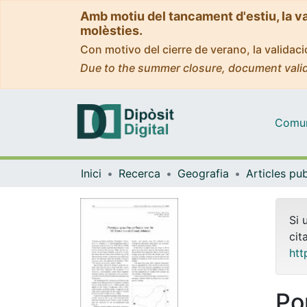
Amb motiu del tancament d'estiu, la v
molèsties.
Con motivo del cierre de verano, la valida
Due to the summer closure, document valid
Comuni
Inici
Recerca
Geografia
Si 
cit
htt
Po