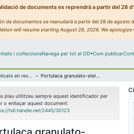
alidació de documents es reprendrà a partir del 28 d
ción de documentos se reanudará a partir del 28 de agosto 
ation will resume starting August 28, 2026. We apologize 
tats i col·leccions
Navega per tot el DD
Com publicar
Cont
Articles publicats en revistes (Geografia)
Portulaca granulato-stellulata new for El Hierro Islands( Canary Islands).
Ci
us plau utilitzeu sempre aquest identificador per
ar o enllaçar aquest document:
ps://hdl.handle.net/2445/30123
rtulaca granulato-