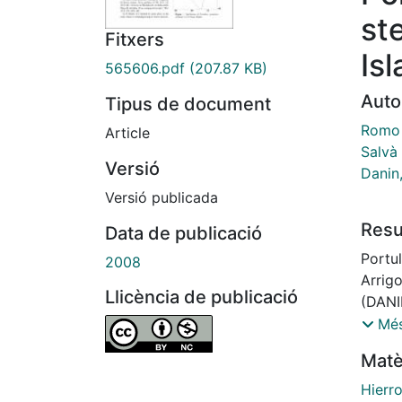
ste
Fitxers
Is
565606.pdf
(207.87 KB)
Auto
Tipus de document
Romo 
Article
Salvà
Versió
Danin
Versió publicada
Res
Data de publicació
Portul
2008
Arrigo
Llicència de publicació
(DANIN
repor
Més
BETAN
Matè
Island
detec
Hierro