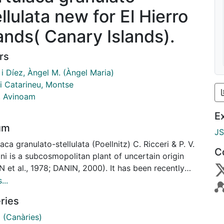
llulata new for El Hierro
lands( Canary Islands).
rs
i Díez, Àngel M. (Àngel Maria)
 i Catarineu, Montse
, Avinoam
E
um
J
aca granulato-stellulata (Poellnitz) C. Ricceri & P. V.
C
ni is a subcosmopolitan plant of uncertain origin
 et al., 1978; DANIN, 2000). It has been recently
ted from Tenerife Island (DANIN & REYES-
...
CORT, 2006), the first reference for the Canary
ries
s, since prior to this, the taxon had not been
ted from any of the Macaronesian islands. Its
 (Canàries)