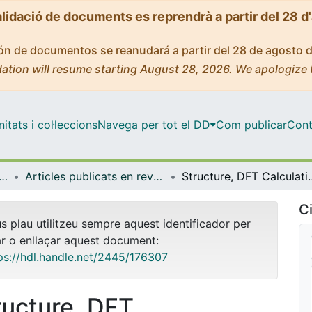
alidació de documents es reprendrà a partir del 28 d
ción de documentos se reanudará a partir del 28 de agosto 
ation will resume starting August 28, 2026. We apologize 
tats i col·leccions
Navega per tot el DD
Com publicar
Cont
ica Inorgànica i Orgànica
Articles publicats en revistes (Química Inorgànica i Orgànica)
Structure, DFT Calculations, and Magnetic Characterization
Ci
us plau utilitzeu sempre aquest identificador per
ar o enllaçar aquest document:
ps://hdl.handle.net/2445/176307
ructure, DFT