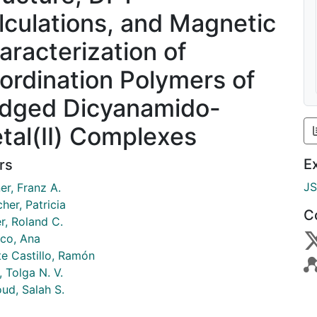
lculations, and Magnetic
aracterization of
ordination Polymers of
idged Dicyanamido-
tal(II) Complexes
E
rs
J
er, Franz A.
her, Patricia
C
r, Roland C.
sco, Ana
te Castillo, Ramón
i, Tolga N. V.
ud, Salah S.