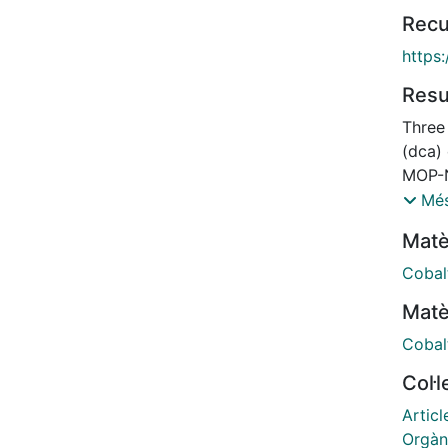
Recu
https
Res
Three
(dca)
MOP-N
(1), 
Més
[Cd(µ
Matè
[Cu(κ
resea
Cobal
X-ray
Matè
(UV/vi
were 
Cobal
and t
Col·
in tra
octahe
Articl
pyrid
Orgàn