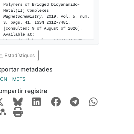
Polymers of Bridged Dicyanamido-
Metal(II) Complexes. 
Magnetochemistry
. 2019. Vol. 5, num. 
3, pags. 41. ISSN 2312-7481. 
[consulted: 9 of August of 2026]. 
Available at: 
https://hdl.handle.net/2445/176307
Estadístiques
xportar metadades
SON
-
METS
ompartir registre