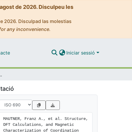
'agost de 2026. Disculpeu les
de 2026. Disculpad las molestias
for any inconvenience.
acte
Iniciar sessió
 of Coordination Polymers of Bridged Dicyanamido-Metal(II) Complexes
tació
MAUTNER, Franz A., et al. Structure, 
DFT Calculations, and Magnetic 
Characterization of Coordination 