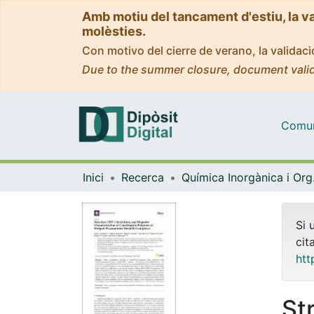
Amb motiu del tancament d'estiu, la v
molèsties.
Con motivo del cierre de verano, la valida
Due to the summer closure, document valid
Comuni
Inici
Recerca
Quím
Si 
cit
htt
St