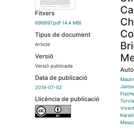
Ca
Fitxers
Ch
696897.pdf
(4.4 MB)
Co
Tipus de document
Br
Article
Me
Versió
Versió publicada
Auto
Data de publicació
Mautn
Jantsc
2019-07-02
Fische
Llicència de publicació
Torvi
Vicen
Karsil
Masso