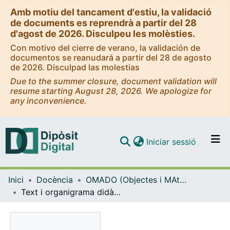
Amb motiu del tancament d'estiu, la validació
de documents es reprendrà a partir del 28
d'agost de 2026. Disculpeu les molèsties.
Con motivo del cierre de verano, la validación de
documentos se reanudará a partir del 28 de agosto
de 2026. Disculpad las molestias
Due to the summer closure, document validation will
resume starting August 28, 2026. We apologize for
any inconvenience.
(current)
Iniciar sessió
Comunitats i col·leccions
Inici
Docència
OMADO (Objectes i MAterials DOcents)
Navega per tot el DD
Text i organigrama didàctics. Variables bàsiques
Com publicar
Contacte