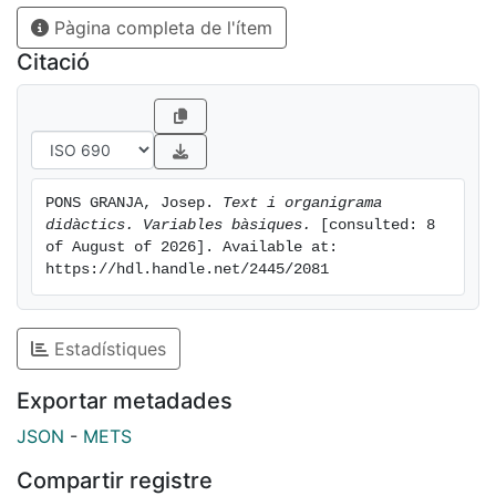
Segona
Pàgina completa de l'ítem
Text didàctic estàndard subratllat i organigrama buit.
Citació
Text didàctic estàndard subratllat i organigrama amb
alguns elements.
Text didàctic estàndard subratllat i organigrama amb
algunes relacions.
Text didàctic estàndard subratllat i organigrama amb
PONS GRANJA, Josep. 
Text i organigrama 
alguns elements i relacions.
didàctics. Variables bàsiques.
 [consulted: 8 
of August of 2026]. Available at: 
https://hdl.handle.net/2445/2081
Estadístiques
Exportar metadades
JSON
-
METS
Compartir registre