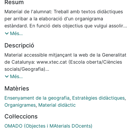
Resum
Material de l'alumnat: Treball amb textos didàctiques
per arribar a la elaboració d'un organigrama
estàndard. En funció dels objectius que vulgui assolir
el professor, es proposen textos de dificultats
Més...
didàctiques diferents per arribar a la elaboració d'una
Descripció
estructura estàndard d'un organigrama que també es
presenta amb gradacions de dificultats.
Material accessible mitjançant la web de la Generalitat
Material del Professorat:
de Catalunya: www.xtec.cat (Escola oberta/Ciències
Es presenten dos grans opcions per a intentar, a partir
socials/Geografia)
d'un text,elaborar un organigrama:
http://www.xtec.cat/recursos/socials/recursgeo/index.
Més...
htm
Matèries
Primera:
Recursos didàctics en Geografia. Textos i
Text didàctic estàndard i organigrama buit.
organigrames
Ensenyament de la geografia
,
Estratègies didàctiques
,
Text didàctic estàndard i organigrama amb alguns
Organigrames
,
Material didàctic
elements. Text didàctic estàndard i organigrama amb
Col·leccions
algunes relacions. Text didàctic estàndard i
organigrama amb alguns elements i relacions
OMADO (Objectes i MAterials DOcents)