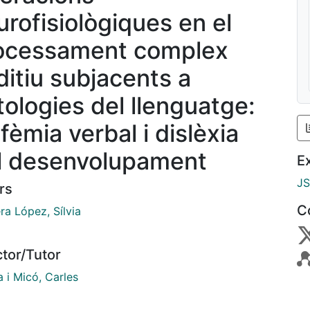
urofisiològiques en el
ocessament complex
ditiu subjacents a
tologies del llenguatge:
fèmia verbal i dislèxia
l desenvolupament
E
J
rs
C
ra López, Sílvia
ctor/Tutor
 i Micó, Carles