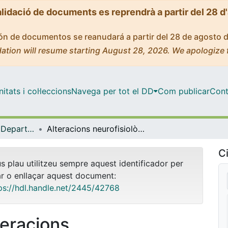
alidació de documents es reprendrà a partir del 28 d
ción de documentos se reanudará a partir del 28 de agosto 
ation will resume starting August 28, 2026. We apologize 
tats i col·leccions
Navega per tot el DD
Com publicar
Cont
Tesis Doctorals - Departament - Psiquiatria i Psicobiologia Clínica
Alteracions neurofisiològiques en el processament complex auditiu subjacents a patologies del llenguatge: disfèmia verbal i dislèxia del desenvolupament
Ci
us plau utilitzeu sempre aquest identificador per
ar o enllaçar aquest document:
ps://hdl.handle.net/2445/42768
teracions