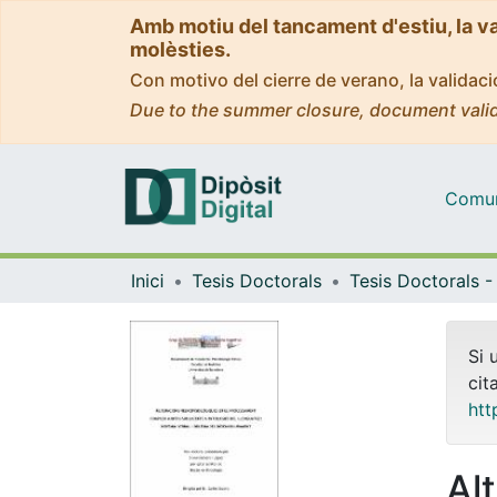
Amb motiu del tancament d'estiu, la v
molèsties.
Con motivo del cierre de verano, la valida
Due to the summer closure, document valid
Comuni
Inici
Tesis Doctorals
Si 
cit
htt
Al