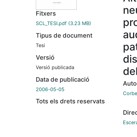
ne
Fitxers
pr
SCL_TESI.pdf
(3.23 MB)
au
Tipus de document
pa
Tesi
dis
Versió
Versió publicada
de
Data de publicació
Auto
2006-05-05
Corbe
Tots els drets reservats
Dire
Escera