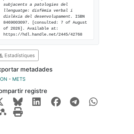
subjacents a patologies del 
llenguatge: disfèmia verbal i 
dislèxia del desenvolupament.
 ISBN 
8469003097. [consulted: 7 of August 
of 2026]. Available at: 
https://hdl.handle.net/2445/42768
Estadístiques
xportar metadades
SON
-
METS
ompartir registre