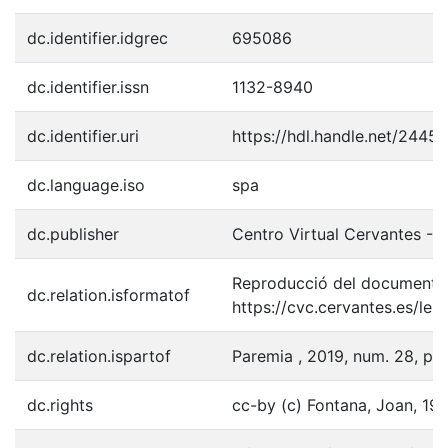
dc.identifier.idgrec
695086
dc.identifier.issn
1132-8940
dc.identifier.uri
https://hdl.handle.net/2445
dc.language.iso
spa
dc.publisher
Centro Virtual Cervantes - I
Reproducció del document p
dc.relation.isformatof
https://cvc.cervantes.es/le
dc.relation.ispartof
Paremia , 2019, num. 28, p.
dc.rights
cc-by (c) Fontana, Joan, 19