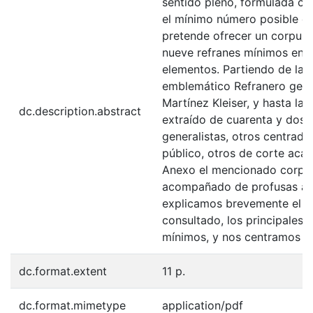
sentido pleno, formulada con
el mínimo número posible de
pretende ofrecer un corpus 
nueve refranes mínimos en e
elementos. Partiendo de la s
emblemático Refranero gener
Martínez Kleiser, y hasta la 
dc.description.abstract
extraído de cuarenta y dos r
generalistas, otros centrado
público, otros de corte acad
Anexo el mencionado corpus,
acompañado de profusas acl
explicamos brevemente el ti
consultado, los principales 
mínimos, y nos centramos en
dc.format.extent
11 p.
dc.format.mimetype
application/pdf