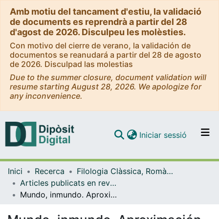
Amb motiu del tancament d'estiu, la validació
de documents es reprendrà a partir del 28
d'agost de 2026. Disculpeu les molèsties.
Con motivo del cierre de verano, la validación de
documentos se reanudará a partir del 28 de agosto
de 2026. Disculpad las molestias
Due to the summer closure, document validation will
resume starting August 28, 2026. We apologize for
any inconvenience.
(current)
Iniciar sessió
Comunitats i col·leccions
Inici
Recerca
Filologia Clàssica, Romànica i Semítica
Navega per tot el DD
Articles publicats en revistes (Filologia Clàssica, Romànica i Semítica)
Com publicar
Mundo, inmundo. Aproximación a los refranes mínimos en español
Contacte