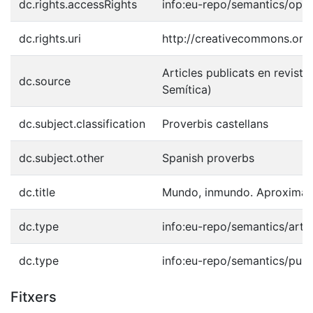
dc.rights.accessRights
info:eu-repo/semantics/ope
dc.rights.uri
http://creativecommons.org/
Articles publicats en reviste
dc.source
Semítica)
dc.subject.classification
Proverbis castellans
dc.subject.other
Spanish proverbs
dc.title
Mundo, inmundo. Aproximaci
dc.type
info:eu-repo/semantics/artic
dc.type
info:eu-repo/semantics/publ
Fitxers