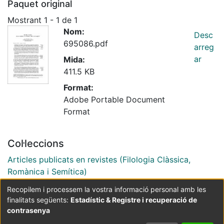
Paquet original
Mostrant
1 - 1 de 1
Nom:
Desc
695086.pdf
arreg
ar
Mida:
411.5 KB
Format:
Adobe Portable Document
Format
Col·leccions
Articles publicats en revistes (Filologia Clàssica,
Romànica i Semítica)
Recopilem i processem la vostra informació personal amb les
finalitats següents:
Estadístic & Registre i recuperació de
Coordinació:
CRAI UB
Avís legal
Metadades
subjectes a:
contrasenya