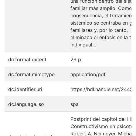
una función dentro del sist
familiar más amplio. Como
consecuencia, el tratamient
sistémico se centraba en gr
familiares y, por lo tanto,
eliminaba el énfasis en la te
individual...
dc.format.extent
29 p.
dc.format.mimetype
application/pdf
dc.identifier.uri
https://hdl.handle.net/2445
dc.language.iso
spa
Postprint del capítol del llibr
Constructivismo en psicoter
Robert A. Neimeyer, Michael