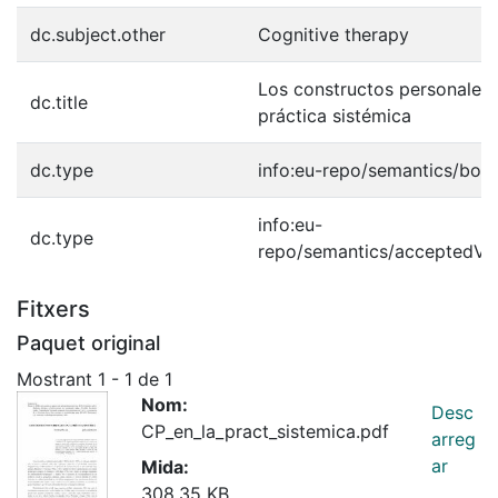
dc.subject.other
Cognitive therapy
Los constructos personales 
dc.title
práctica sistémica
dc.type
info:eu-repo/semantics/boo
info:eu-
dc.type
repo/semantics/acceptedVe
Fitxers
Paquet original
Mostrant
1 - 1 de 1
Nom:
Desc
CP_en_la_pract_sistemica.pdf
arreg
ar
Mida:
308.35 KB