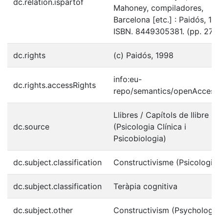
dc.relation.ispartof
Mahoney, compiladores,
Barcelona [etc.] : Paidós, 19
ISBN. 8449305381. (pp. 273
dc.rights
(c) Paidós, 1998
info:eu-
dc.rights.accessRights
repo/semantics/openAccess
Llibres / Capítols de llibre
dc.source
(Psicologia Clínica i
Psicobiologia)
dc.subject.classification
Constructivisme (Psicologia
dc.subject.classification
Teràpia cognitiva
dc.subject.other
Constructivism (Psychology