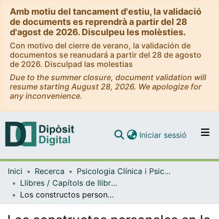
Amb motiu del tancament d'estiu, la validació
de documents es reprendrà a partir del 28
d'agost de 2026. Disculpeu les molèsties.
Con motivo del cierre de verano, la validación de
documentos se reanudará a partir del 28 de agosto
de 2026. Disculpad las molestias
Due to the summer closure, document validation will
resume starting August 28, 2026. We apologize for
any inconvenience.
(current)
Iniciar sessió
Comunitats i col·leccions
Inici
Recerca
Psicologia Clínica i Psicobiologia
Navega per tot el DD
Llibres / Capítols de llibre (Psicologia Clínica i Psicobiologia)
Com publicar
Los constructos personales en la práctica sistémica
Contacte