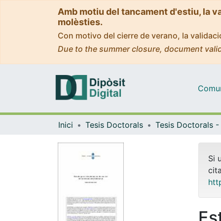
Amb motiu del tancament d'estiu, la v
molèsties.
Con motivo del cierre de verano, la valida
Due to the summer closure, document valid
Comuni
Inici
Tesis Doctorals
Si 
cit
htt
Es