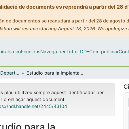
alidació de documents es reprendrà a partir del 28 d
ción de documentos se reanudará a partir del 28 de agosto 
ation will resume starting August 28, 2026. We apologize 
tats i col·leccions
Navega per tot el DD
Com publicar
Cont
Tesis Doctorals - Departament - Teoria i Història de l'Educació
Estudio para la implantación de una red de ludotecas en Catalunya
Ci
us plau utilitzeu sempre aquest identificador per
ar o enllaçar aquest document:
ps://hdl.handle.net/2445/43104
tudio para la