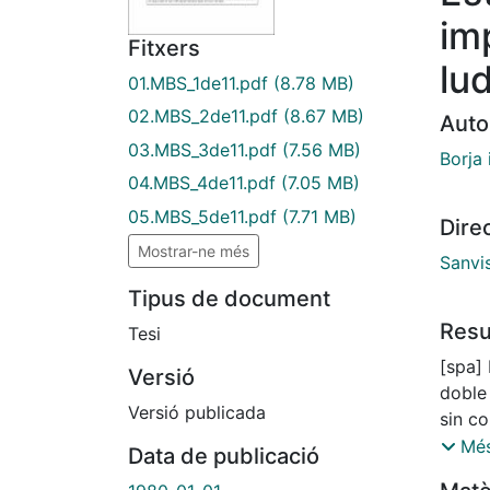
im
Fitxers
lu
01.MBS_1de11.pdf
(8.78 MB)
02.MBS_2de11.pdf
(8.67 MB)
Auto
03.MBS_3de11.pdf
(7.56 MB)
Borja 
04.MBS_4de11.pdf
(7.05 MB)
05.MBS_5de11.pdf
(7.71 MB)
Dire
Mostrar-ne més
Sanvis
Tipus de document
Res
Tesi
[spa]
Versió
doble
Versió publicada
sin co
publi
Més
Data de publicació
y Rey