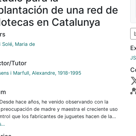
plantación de una red de
dotecas en Catalunya
rs
i Solé, Maria de
E
J
ctor/Tutor
C
ens i Marfull, Alexandre, 1918-1995
um
 Desde hace años, he venido observando con la
 preocupación de madre y maestra el creciente uso
ntrol que los fabricantes de juguetes hacen de la
cidad, en particular en las fechas próximas a Navidad
...
es, dentro de los programas infantiles. Los mensajes