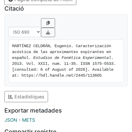
fricatives.
Citació
MARTÍNEZ CELDRÁN, Eugenio. Caracterización 
acústica de las aproximantes espirantes en 
español. 
Estudios de Fonética Experimental
. 
2013. Vol. XXII, num. 11-35. ISSN 1575-5533. 
[consulted: 6 of August of 2026]. Available 
at: https://hdl.handle.net/2445/113605
Estadístiques
Exportar metadades
JSON
-
METS
Compartir registre