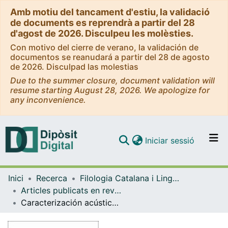
Amb motiu del tancament d'estiu, la validació
de documents es reprendrà a partir del 28
d'agost de 2026. Disculpeu les molèsties.
Con motivo del cierre de verano, la validación de
documentos se reanudará a partir del 28 de agosto
de 2026. Disculpad las molestias
Due to the summer closure, document validation will
resume starting August 28, 2026. We apologize for
any inconvenience.
(current)
Iniciar sessió
Comunitats i col·leccions
Inici
Recerca
Filologia Catalana i Lingüística General
Navega per tot el DD
Articles publicats en revistes (Filologia Catalana i Lingüística General)
Com publicar
Caracterización acústica de las aproximantes espirantes en español
Contacte