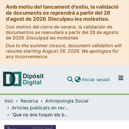
Amb motiu del tancament d'estiu, la validació
de documents es reprendrà a partir del 28
d'agost de 2026. Disculpeu les molèsties.
Con motivo del cierre de verano, la validación de
documentos se reanudará a partir del 28 de agosto
de 2026. Disculpad las molestias
Due to the summer closure, document validation will
resume starting August 28, 2026. We apologize for
any inconvenience.
(current)
Iniciar sessió
Comunitats i col·leccions
Inici
Recerca
Antropologia Social
Navega per tot el DD
Articles publicats en revistes (Antropologia Social)
Com publicar
'Que no ens toquin els bous'. Les festes taurines a les Terres de l'Ebre i el patrimoni dels ofesos
Contacte