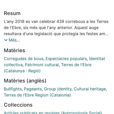
Resum
L'any 2018 es van celebrar 439 correbous a les Terres
de l'Ebre, sis més que l'any anterior. Aquest auge
resultava d'una legislació que protegia les festes amb
toros tradicionals, però sobretot d'un sud ignorat i
Més...
menystingut, que havia assolit un nou orgull identitari
Matèries
a partir de les mobilitzacions contra el Pla Hidrològic
Nacional. Una de les expressions d'aquesta vindicació
Corregudes de bous
,
Espectacles populars
,
Identitat
va ser la proposta perquè els bous fossin reconeguts
col·lectiva
,
Patrimoni cultural
,
Terres de l'Ebre
per la UNESCO com a Patrimoni Cultural Immaterial de
(Catalunya : Regió)
la Humanitat, una vindicació d'èxit improbable, ateses
Matèries (anglès)
les dificultats d'aquestes festes per ser acceptades ni
tan sols com a part de l'erari cultural autoritzat a
Bullfights
,
Pageants
,
Group identity
,
Cultural heritage
,
Catalunya, un rebuig que es va traduir, el setembre de
Terres de l’Ebre Region (Catalonia)
2019, en la petició del Parlament de Catalunya que els
Col·leccions
correbous fossin definitivament suprimits. El reclam
popular de l'homologació com a valor intangible d'una
Articles publicats en revistes (Antropologia Social)