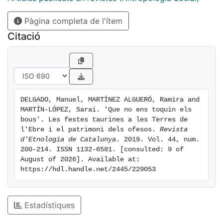
festa considerada com a intolerable contribueix a la
Pàgina completa de l'ítem
discussió sobre què és i què no és inventariable com a
patrimoni.
Citació
DELGADO, Manuel, MARTÍNEZ ALGUERÓ, Ramira and 
MARTÍN-LÓPEZ, Sarai. 'Que no ens toquin els 
bous'. Les festes taurines a les Terres de 
l'Ebre i el patrimoni dels ofesos. 
Revista 
d'Etnologia de Catalunya
. 2019. Vol. 44, num. 
200-214. ISSN 1132-6581. [consulted: 9 of 
August of 2026]. Available at: 
https://hdl.handle.net/2445/229053
Estadístiques