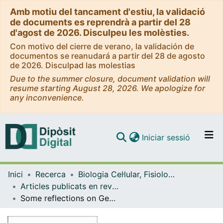
Amb motiu del tancament d'estiu, la validació
de documents es reprendrà a partir del 28
d'agost de 2026. Disculpeu les molèsties.
Con motivo del cierre de verano, la validación de
documentos se reanudará a partir del 28 de agosto
de 2026. Disculpad las molestias
Due to the summer closure, document validation will
resume starting August 28, 2026. We apologize for
any inconvenience.
(current)
Iniciar sessió
Comunitats i col·leccions
Inici
Recerca
Biologia Cel·lular, Fisiologia i Immunologia
Navega per tot el DD
Articles publicats en revistes (Biologia Cel·lular, Fisiologia i Immunologia)
Com publicar
Some reflections on Geobotany and Vegetation mapping
Contacte