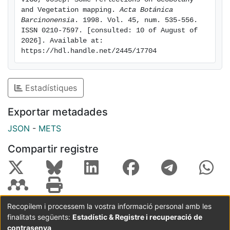
and Vegetation mapping. 
Acta Botánica 
Barcinonensia
. 1998. Vol. 45, num. 535-556. 
ISSN 0210-7597. [consulted: 10 of August of 
2026]. Available at: 
https://hdl.handle.net/2445/17704
Estadístiques
Exportar metadades
JSON
-
METS
Compartir registre
Recopilem i processem la vostra informació personal amb les
finalitats següents:
Estadístic & Registre i recuperació de
Coordinació:
CRAI UB
Avís legal
Metadades
subjectes a:
contrasenya