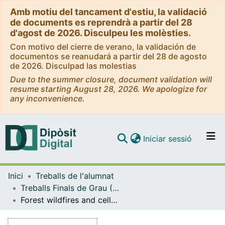
Amb motiu del tancament d'estiu, la validació
de documents es reprendrà a partir del 28
d'agost de 2026. Disculpeu les molèsties.
Con motivo del cierre de verano, la validación de
documentos se reanudará a partir del 28 de agosto
de 2026. Disculpad las molestias
Due to the summer closure, document validation will
resume starting August 28, 2026. We apologize for
any inconvenience.
(current)
Iniciar sessió
Comunitats i col·leccions
Inici
Treballs de l'alumnat
Navega per tot el DD
Treballs Finals de Grau (TFG) - Física
Com publicar
Forest wildfires and cellular automata
Contacte