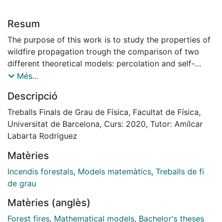
Resum
The purpose of this work is to study the properties of
wildfire propagation trough the comparison of two
different theoretical models: percolation and self-
organised criticality. Computer simulations for the two
Més...
models were performed using a cellular automaton in
Descripció
a 2D lattice using Python. Results show how the
percolation model presents a phase transition and
Treballs Finals de Grau de Física, Facultat de Física,
SOC behaviour establishes a characteristic frequency
Universitat de Barcelona, Curs: 2020, Tutor: Amílcar
of appearance for each fire size that follows a power
Labarta Rodriguez
law.
Matèries
Incendis forestals
,
Models matemàtics
,
Treballs de fi
de grau
Matèries (anglès)
Forest fires
,
Mathematical models
,
Bachelor's theses