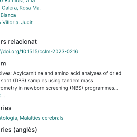
o Ramírez, Ana
 Galera, Rosa Ma.
 Blanca
 Villoria, Judit
rs relacionat
://doi.org/10.1515/cclm-2023-0216
um
ives: Acylcarnitine and amino acid analyses of dried
 spot (DBS) samples using tandem mass
rometry in newborn screening (NBS) programmes
nerate false positive (FP) results. Therefore,
...
mentation of second-tier tests (2TTs) using DBS
ries
es has become increasingly important to avoid FPs.
ost widely used 2TT metabolites include
tologia
,
Malalties cerebrals
lmalonic acid, 3-hydroxypropionic acid, methylcitric
ries (anglès)
 and homocysteine.Methods: We simultaneously