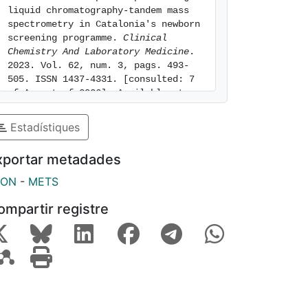
liquid chromatography-tandem mass 
spectrometry in Catalonia's newborn 
screening programme. 
Clinical 
Chemistry And Laboratory Medicine
. 
2023. Vol. 62, num. 3, pags. 493-
505. ISSN 1437-4331. [consulted: 7 
of August of 2026]. Available at: 
https://hdl.handle.net/2445/211941
Estadístiques
xportar metadades
SON
-
METS
ompartir registre