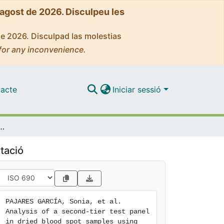
'agost de 2026. Disculpeu les
de 2026. Disculpad las molestias
for any inconvenience.
acte
Iniciar sessió
od spot samples using liquid chromatography-tandem mass spectrometry in Catalonia's newborn screening programme
tació
PAJARES GARCÍA, Sonia, et al. 
Analysis of a second-tier test panel 
in dried blood spot samples using 