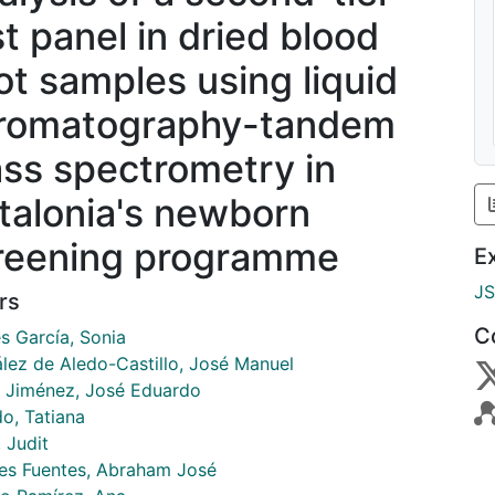
st panel in dried blood
ot samples using liquid
romatography-tandem
ss spectrometry in
talonia's newborn
reening programme
E
J
rs
C
s García, Sonia
lez de Aledo-Castillo, José Manuel
s Jiménez, José Eduardo
do, Tatiana
 Judit
es Fuentes, Abraham José