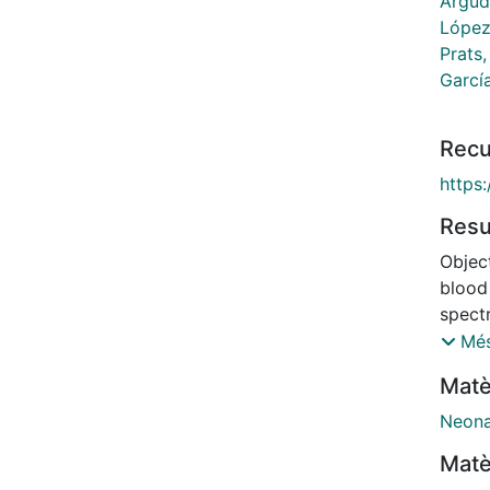
Argud
López
Prats,
García
Recu
https
Res
Object
blood
spect
can ge
Més
imple
Matè
sampl
The m
Neona
methy
Matè
acid,