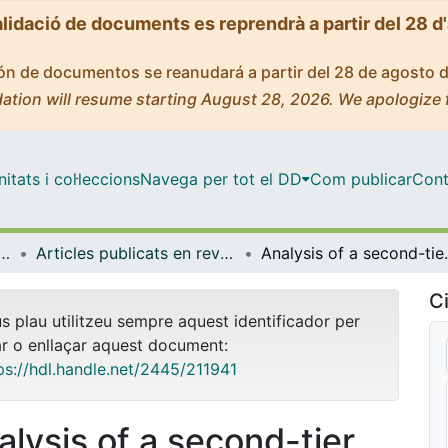
alidació de documents es reprendrà a partir del 28 d
ción de documentos se reanudará a partir del 28 de agosto 
ation will resume starting August 28, 2026. We apologize 
tats i col·leccions
Navega per tot el DD
Com publicar
Cont
ut d'investigacions Biomèdiques August Pi i Sunyer
Articles publicats en revistes (IDIBAPS: Institut d'investigacions Biomèdiques August Pi i Sunyer)
Analysis of a second-tier test panel in dried blo
Ci
us plau utilitzeu sempre aquest identificador per
ar o enllaçar aquest document:
ps://hdl.handle.net/2445/211941
alysis of a second-tier