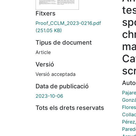
te
Fitxers
sp
Proof_CCLM_2023-0216.pdf
(251.05 KB)
ch
Tipus de document
ma
Article
Ca
Versió
sc
Versió acceptada
Auto
Data de publicació
Pajare
2023-10-06
Gonzá
Flore
Tots els drets reservats
Colla
Pérez,
Pared