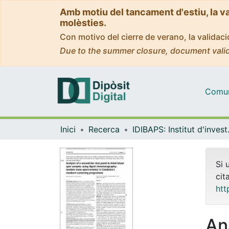
Amb motiu del tancament d'estiu, la v
molèsties.
Con motivo del cierre de verano, la valida
Due to the summer closure, document valid
Comuni
Inici
Recerca
IDIBAPS: Instit
Si 
cit
htt
An