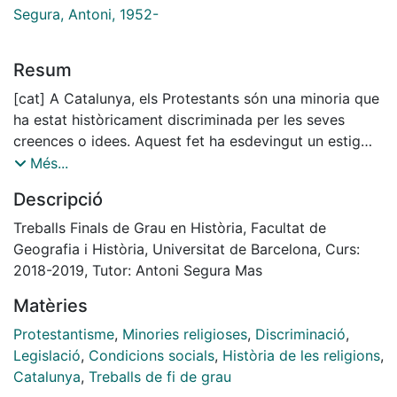
Segura, Antoni, 1952-
Resum
[cat] A Catalunya, els Protestants són una minoria que
ha estat històricament discriminada per les seves
creences o idees. Aquest fet ha esdevingut un estigma
per a ells fins la mort del dictador Franco.
Més...
Ens plantegem analitzar, des de una vessant social,
Descripció
amb quines dificultats s’han hagut d’enfrontar al llarg
de les diferents etapes de la història recent al nostre
Treballs Finals de Grau en Història, Facultat de
país i, paral·lelament, el desenvolupament i trajectòria
Geografia i Història, Universitat de Barcelona, Curs:
dels Protestants des de la Revolució Gloriosa de 1868,
2018-2019, Tutor: Antoni Segura Mas
el cop d’Estat militar del General Franco el 18 de juliol
Matèries
de 1936 i la democràcia que arriba als nostres dies.
Analitzarem aquesta evolució emmarcada en els
Protestantisme
,
Minories religioses
,
Discriminació
,
aspectes legals de l’Estat Espanyol, amb el suport
Legislació
,
Condicions socials
,
Història de les religions
,
indispensable de l’Església Catòlica. Intentarem
Catalunya
,
Treballs de fi de grau
entendre com de complicat pot resultar trencar els