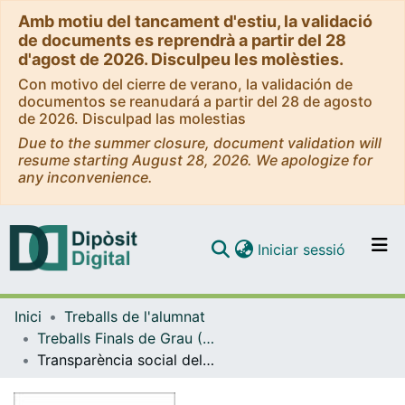
Amb motiu del tancament d'estiu, la validació
de documents es reprendrà a partir del 28
d'agost de 2026. Disculpeu les molèsties.
Con motivo del cierre de verano, la validación de
documentos se reanudará a partir del 28 de agosto
de 2026. Disculpad las molestias
Due to the summer closure, document validation will
resume starting August 28, 2026. We apologize for
any inconvenience.
(current)
Iniciar sessió
Comunitats i col·leccions
Inici
Treballs de l'alumnat
Navega per tot el DD
Treballs Finals de Grau (TFG) - Història
Com publicar
Transparència social dels Protestants a Catalunya des de la Revolució Gloriosa de 1868
Contacte