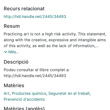
Recurs relacionat
http://hdl.handle.net/2445/34493
Resum
Practicing art is not a high risk activity. This statement,
along with the creative, expressive and intangible aims
of this activity, as well as the lack of information,
promotion of safety awareness and training of the
Més...
people in charge of art studios, may have pushed the
Descripció
implications of practicing art as regards health, safety
and environment into the background. Faced with this
Podeu consultar el llibre complet a:
prospect, a comprehensive study of the facilities and
http://hdl.handle.net/2445/34493
the activities carried out in art studios becomes
Matèries
necessary. The study concerns experimental activities
involving Health and Safety risks for both the artists
Art
,
Productes químics
,
Seguretat en el treball
,
and the teachers and students, especially those
Prevenció d'accidents
carried out in the studios located in educational
Matèries (anglès)