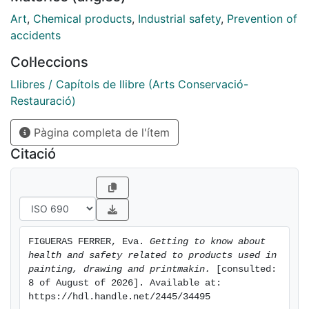
institutions.
Art
,
Chemical products
,
Industrial safety
,
Prevention of
accidents
Col·leccions
Llibres / Capítols de llibre (Arts Conservació-
Restauració)
Pàgina completa de l'ítem
Citació
FIGUERAS FERRER, Eva. 
Getting to know about 
health and safety related to products used in 
painting, drawing and printmakin.
 [consulted: 
8 of August of 2026]. Available at: 
https://hdl.handle.net/2445/34495