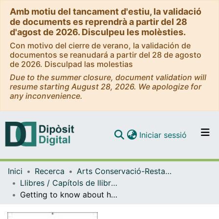
Amb motiu del tancament d'estiu, la validació
de documents es reprendrà a partir del 28
d'agost de 2026. Disculpeu les molèsties.
Con motivo del cierre de verano, la validación de
documentos se reanudará a partir del 28 de agosto
de 2026. Disculpad las molestias
Due to the summer closure, document validation will
resume starting August 28, 2026. We apologize for
any inconvenience.
(current)
Iniciar sessió
Comunitats i col·leccions
Inici
Recerca
Arts Conservació-Restauració
Navega per tot el DD
Llibres / Capítols de llibre (Arts Conservació-Restauració)
Com publicar
Getting to know about health and safety related to products used in painting, drawing and printmakin
Contacte