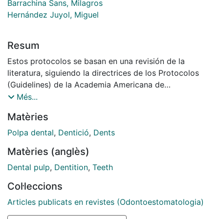
Barrachina Sans, Milagros
Hernández Juyol, Miguel
Resum
Estos protocolos se basan en una revisión de la
literatura, siguiendo la directrices de los Protocolos
(Guidelines) de la Academia Americana de
Odontopediatría, además de la supervisión por
Més...
profesionales expertos en la materia. La intención es
Matèries
mejorar la práctica clínica de la Odontopediatría y
animar la investigación en áreas donde las evidencias
Polpa dental
,
Dentició
,
Dents
científicas no son claras, como es el caso de los
Matèries (anglès)
procedimientos en los tratamientos pulpares y los
fármacos utilizados.
Dental pulp
,
Dentition
,
Teeth
Col·leccions
Articles publicats en revistes (Odontoestomatologia)