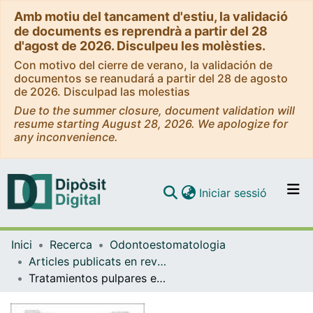
Amb motiu del tancament d'estiu, la validació
de documents es reprendrà a partir del 28
d'agost de 2026. Disculpeu les molèsties.
Con motivo del cierre de verano, la validación de
documentos se reanudará a partir del 28 de agosto
de 2026. Disculpad las molestias
Due to the summer closure, document validation will
resume starting August 28, 2026. We apologize for
any inconvenience.
(current)
Iniciar sessió
Comunitats i col·leccions
Inici
Recerca
Odontoestomatologia
Navega per tot el DD
Articles publicats en revistes (Odontoestomatologia)
Com publicar
Tratamientos pulpares en dentición temporal
Contacte