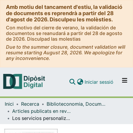
Amb motiu del tancament d'estiu, la validació
de documents es reprendrà a partir del 28
d'agost de 2026. Disculpeu les molèsties.
Con motivo del cierre de verano, la validación de
documentos se reanudará a partir del 28 de agosto
de 2026. Disculpad las molestias
Due to the summer closure, document validation will
resume starting August 28, 2026. We apologize for
any inconvenience.
(current)
Iniciar sessió
Comunitats i col·leccions
Inici
Recerca
Biblioteconomia, Documentació i Comunicació Audiovisual
Navega per tot el DD
Articles publicats en revistes (Biblioteconomia, Documentació i Comunicació Audiovisual)
Com publicar
Los servicios personalizados de información de actualidad: estudio de usuarios del periódico Avui.cat
Contacte