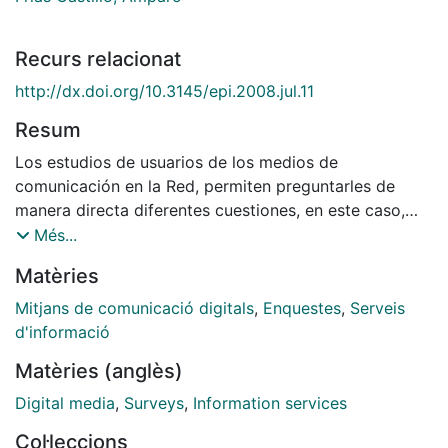
Recurs relacionat
http://dx.doi.org/10.3145/epi.2008.jul.11
Resum
Los estudios de usuarios de los medios de
comunicación en la Red, permiten preguntarles de
manera directa diferentes cuestiones, en este caso,
sobre los servicios personalizados de noticias de
Més...
actualidad. La encuesta de satisfacción realizada a los
Matèries
lectores del diario Avui.cat ha puesto de manifiesto
cómo los servicios personalizados potencian e
Mitjans de comunicació digitals
,
Enquestes
,
Serveis
incrementan el interés por la información y una mayor
d'informació
dedicación a la lectura de noticias, la adquisición del
Matèries (anglès)
periódico en papel, o la suscripción a otros servicios
de noticias.
Digital media
,
Surveys
,
Information services
Col·leccions