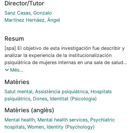
Director/Tutor
Sanz Casas, Gonzalo
Martínez Hernáez, Ángel
Resum
[spa] El objetivo de esta investigación fue describir y
analizar la experiencia de la institucionalización
psiquiátrica de mujeres internas en una sala de salud
mental de un hospital público en Argentina. Para ello,
Més...
se realizó un estudio etnográfico, a través de
Matèries
diferentes estancias de trabajo de campo durante los
años 2010, 2011-­‐2012, 2013 y 2014, en el hospital “Dr.
Salut mental
,
Assistència psiquiàtrica
,
Hospitals
José A. Ceballos” ubicado en la ciudad de Bell Ville,
psiquiàtrics
,
Dones
,
Identitat (Psicologia)
Provincia de Córdoba. Se emplearon técnicas de
Matèries (anglès)
observación participante, entrevista, registro en diario
de campo y análisis documental. Se abordó la
Mental health
,
Mental health services
,
Psychiatric
institución como un “híbrido social”: una comunidad
hospitals
,
Women
,
Identity (Psychology)