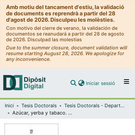
Amb motiu del tancament d'estiu, la validació
de documents es reprendrà a partir del 28
d'agost de 2026. Disculpeu les molèsties.
Con motivo del cierre de verano, la validación de
documentos se reanudará a partir del 28 de agosto
de 2026. Disculpad las molestias
Due to the summer closure, document validation will
resume starting August 28, 2026. We apologize for
any inconvenience.
(current)
Iniciar sessió
Comunitats i col·leccions
Inici
Tesis Doctorals
Tesis Doctorals - Departament - Antropologia Cultural i Història d'Amèrica i d'Àfrica
Navega per tot el DD
Azúcar, yerba y tabaco. Etnografía sobre la institucionalización psiquiátrica de mujeres argentinas
Com publicar
Contacte