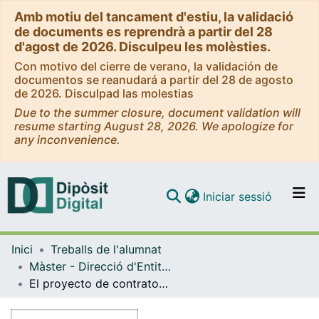
Amb motiu del tancament d'estiu, la validació
de documents es reprendrà a partir del 28
d'agost de 2026. Disculpeu les molèsties.
Con motivo del cierre de verano, la validación de
documentos se reanudará a partir del 28 de agosto
de 2026. Disculpad las molestias
Due to the summer closure, document validation will
resume starting August 28, 2026. We apologize for
any inconvenience.
(current)
Iniciar sessió
Comunitats i col·leccions
Inici
Treballs de l'alumnat
Navega per tot el DD
Màster - Direcció d'Entitats Asseguradores i Financeres (DEAF)
Com publicar
El proyecto de contratos de seguro – IFRS 4: “Expectativas y realidades”
Contacte