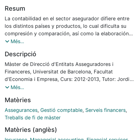
Resum
La contabilidad en el sector asegurador difiere entre
los distintos países y productos, lo cual dificulta su
compresión y comparación, así como la elaboración
de los estados financieros. Desde hace bastante
Més...
tiempo, se reclama la armonización global de las
Descripció
normas de contabilidad. Los organismos normativos
han estado desarrollando un nuevo marco de
Màster de Direcció d'Entitats Asseguradores i
valoración para los contratos de seguros con
Financeres, Universitat de Barcelona, Facultat
opiniones dispares. La reforma de la contabilidad es
d'Economia i Empresa, Curs: 2012-2013, Tutor: Jordi
una tarea difícil pero necesaria para elaborar unos
Montalbo Todolí
Més...
estados financieros más transparentes y reforzar la
Matèries
confianza en el sector. Se han realizado bastantes
progresos con una amplia aceptación. Sin embargo,
Assegurances
,
Gestió comptable
,
Serveis financers
,
siguen existiendo diferencias de opiniones sobre
Treballs de fi de màster
algunos detalles clave de las propuestas.
Matèries (anglès)
Insurance
,
Managerial accounting
,
Financial services