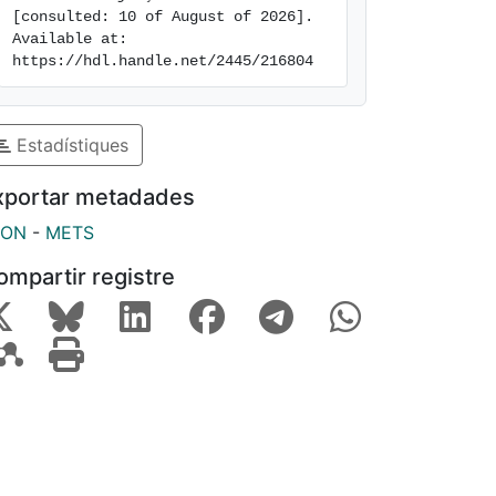
[consulted: 10 of August of 2026]. 
Available at: 
https://hdl.handle.net/2445/216804
Estadístiques
xportar metadades
SON
-
METS
ompartir registre