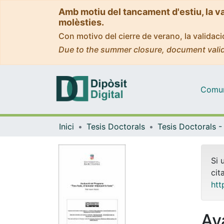
Amb motiu del tancament d'estiu, la v
molèsties.
Con motivo del cierre de verano, la valida
Due to the summer closure, document valid
Comuni
Inici
Tesis Doctorals
Si 
cit
htt
Av