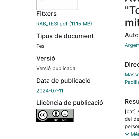
"T
Fitxers
mi
RAB_TESI.pdf
(11.15 MB)
Auto
Tipus de document
Argemi
Tesi
Versió
Dire
Versió publicada
Massot
Data de publicació
Padill
2024-07-11
Res
Llicència de publicació
[cat] 
del de
perso
de les
Més