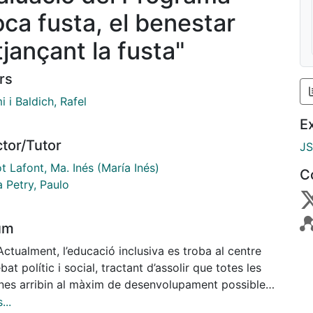
oca fusta, el benestar
tjançant la fusta"
rs
 i Baldich, Rafel
E
ctor/Tutor
J
 Lafont, Ma. Inés (María Inés)
C
a Petry, Paulo
um
Actualment, l’educació inclusiva es troba al centre
bat polític i social, tractant d’assolir que totes les
nes arribin al màxim de desenvolupament possible
 seves capacitats socials, intel·lectuals, culturals o
...