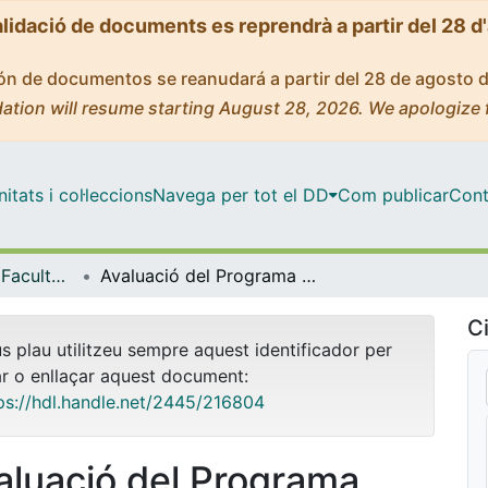
alidació de documents es reprendrà a partir del 28 d
ción de documentos se reanudará a partir del 28 de agosto 
ation will resume starting August 28, 2026. We apologize 
tats i col·leccions
Navega per tot el DD
Com publicar
Cont
Tesis Doctorals - Facultat - Educació
Avaluació del Programa "Toca fusta, el benestar mitjançant la fusta"
Ci
us plau utilitzeu sempre aquest identificador per
ar o enllaçar aquest document:
ps://hdl.handle.net/2445/216804
aluació del Programa