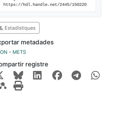
https://hdl.handle.net/2445/150220
Estadístiques
xportar metadades
SON
-
METS
ompartir registre