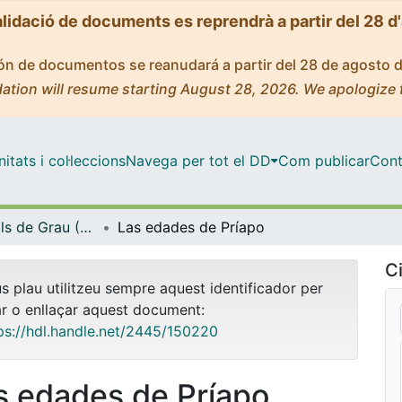
alidació de documents es reprendrà a partir del 28 d
ción de documentos se reanudará a partir del 28 de agosto 
ation will resume starting August 28, 2026. We apologize 
tats i col·leccions
Navega per tot el DD
Com publicar
Cont
Treballs Finals de Grau (TFG) - Belles Arts
Las edades de Príapo
Ci
us plau utilitzeu sempre aquest identificador per
ar o enllaçar aquest document:
ps://hdl.handle.net/2445/150220
s edades de Príapo