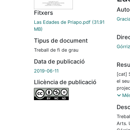
Auto
Fitxers
Graci
Las Edades de Priapo.pdf
(31.91
MB)
Dire
Tipus de document
Górriz
Treball de fi de grau
Data de publicació
Res
2019-06-11
[cat] 
el seu
Llicència de publicació
proje
les es
Més
presèn
Desc
confo
dona, 
Trebal
eròtic
Arts. 
assetj