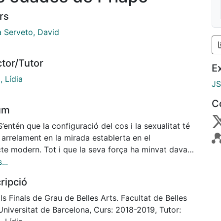
rs
a Serveto, David
ctor/Tutor
E
, Lídia
J
C
um
S’entén que la configuració del cos i la sexualitat té
 arrelament en la mirada establerta en el
cte modern. Tot i que la seva força ha minvat davant
tratègies dels estudis de gènere, encara té una forta
...
cia a l’hora d’entendre les relacions. Aquest desig
ripció
rma una estructura social i conductual envers la
objectivitzada i la transformada en un codi sexual i
ls Finals de Grau de Belles Arts. Facultat de Belles
, el qual comporta habitualment un rol de víctima,
Universitat de Barcelona, Curs: 2018-2019, Tutor:
ada per un home fort, perillós o animal. La no