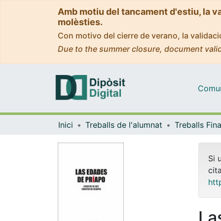
Amb motiu del tancament d'estiu, la v
molèsties.
Con motivo del cierre de verano, la valida
Due to the summer closure, document valid
Comuni
Inici
Treballs de l'alumnat
Si 
cit
htt
La