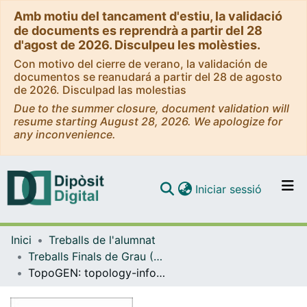
Amb motiu del tancament d'estiu, la validació
de documents es reprendrà a partir del 28
d'agost de 2026. Disculpeu les molèsties.
Con motivo del cierre de verano, la validación de
documentos se reanudará a partir del 28 de agosto
de 2026. Disculpad las molestias
Due to the summer closure, document validation will
resume starting August 28, 2026. We apologize for
any inconvenience.
(current)
Iniciar sessió
Comunitats i col·leccions
Inici
Treballs de l'alumnat
Navega per tot el DD
Treballs Finals de Grau (TFG) - Matemàtiques
Com publicar
TopoGEN: topology-informed generative models
Contacte