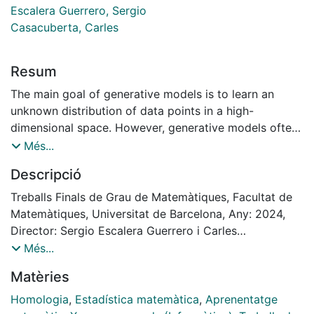
Escalera Guerrero, Sergio
Casacuberta, Carles
Resum
The main goal of generative models is to learn an
unknown distribution of data points in a high-
dimensional space. However, generative models often
face challenges such as mode collapse and time-
Més...
extensive training processes. In order to address these
Descripció
problems, we propose a new way of training
generative models, which relies on the implementation
Treballs Finals de Grau de Matemàtiques, Facultat de
of topological regularizers extracting information from
Matemàtiques, Universitat de Barcelona, Any: 2024,
persistence diagrams. These topological loss terms
Director: Sergio Escalera Guerrero i Carles
inform about meaningful features of the spaces
Casacuberta
Més...
formed by the true data and the generated data, such
Matèries
as the presence of clusters, loops or higher-
dimensional holes. We provide original proofs showing
Homologia
,
Estadística matemàtica
,
Aprenentatge
that the functions used are stable with respect to the