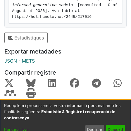
spatial distribution of data codes in the latent space.
informed generative models.
 [consulted: 10 of 
We thus explore this possible line of application, and
August of 2026]. Available at: 
the striking effects observed suggest that topological
https://hdl.handle.net/2445/217016
regularization may be a useful ingredient for training
generative models.
Estadístiques
Exportar metadades
JSON
-
METS
Compartir registre
Recopilem i processem la vostra informació personal amb les
finalitats següents:
Estadístic & Registre i recuperació de
Coordinació:
CRAI UB
Avís legal
Metadades
subjectes a:
contrasenya
Configuració
Política de
Acord
Personalitzar
Declinar
D'acord