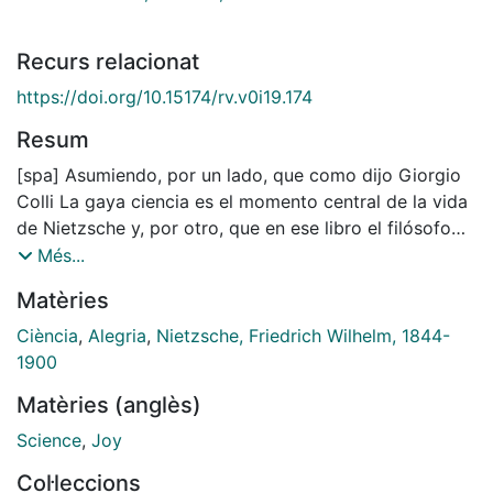
Recurs relacionat
https://doi.org/10.15174/rv.v0i19.174
Resum
[spa] Asumiendo, por un lado, que como dijo Giorgio
Colli La gaya ciencia es el momento central de la vida
de Nietzsche y, por otro, que en ese libro el filósofo
alemán es particularmente cuidadoso con la elección
Més...
de los títulos, este artículo se propone analizar la
Matèries
relación existente en dicha obra entre los términos que
vincula implícitamente el título de la misma, a saber: la
Ciència
,
Alegria
,
Nietzsche, Friedrich Wilhelm, 1844-
ciencia y la alegría. Para ello recurre, además de a
1900
ciertos momentos estratégicos del texto publicado
Matèries (anglès)
por Nietzsche, a diversos pasajes extraídos de su
correspondencia y de sus escritos póstumos, así como
Science
,
Joy
a las aportaciones de pensadores posteriores (tales
Col·leccions
como Michel Foucault o el mismo Giorgio Colli) que