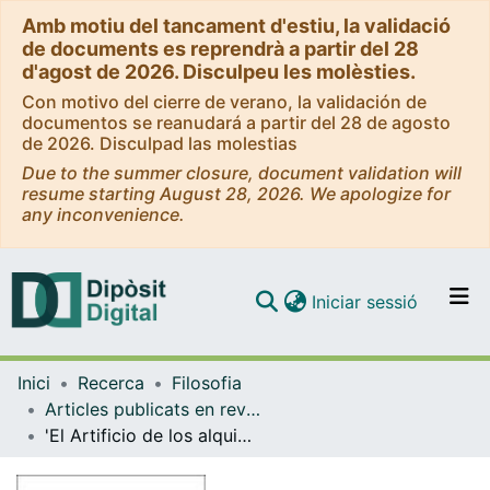
Amb motiu del tancament d'estiu, la validació
de documents es reprendrà a partir del 28
d'agost de 2026. Disculpeu les molèsties.
Con motivo del cierre de verano, la validación de
documentos se reanudará a partir del 28 de agosto
de 2026. Disculpad las molestias
Due to the summer closure, document validation will
resume starting August 28, 2026. We apologize for
any inconvenience.
(current)
Iniciar sessió
Comunitats i col·leccions
Inici
Recerca
Filosofia
Navega per tot el DD
Articles publicats en revistes (Filosofia)
Com publicar
'El Artificio de los alquimistas'. Notas sobre la gaya ciencia, de Nietzsche
Contacte