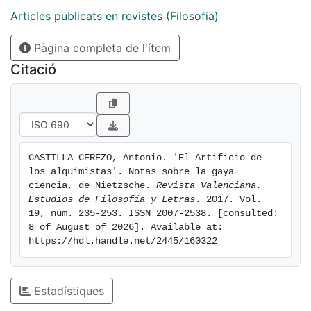
reflexionaron sobre la mencionada conexión.
Articles publicats en revistes (Filosofia)
[eng] Assuming, on the one hand, that as said Giorgio
Pàgina completa de l'ítem
Colli The Gay Science is the central moment of
Nietzsche's life and, secondly, that in this book the
Citació
German philosopher is particularly careful with the
choice of titles, this article analyzes the relationship in
that work between the terms that implicitly links the
title of it, namely science and joy. For this purpose
uses, in addition to certain strategic points in the text
CASTILLA CEREZO, Antonio. 'El Artificio de 
published by Nietzsche, varios passages from his
los alquimistas'. Notas sobre la gaya 
correspondence and his posthumous writings, as well
ciencia, de Nietzsche. 
Revista Valenciana. 
as the contributions of later thinkers (such as Michel
Estudios de Filosofía y Letras
. 2017. Vol. 
19, num. 235-253. ISSN 2007-2538. [consulted: 
Foucault or the same Giorgio Colli) that reflected on
8 of August of 2026]. Available at: 
said connection.
https://hdl.handle.net/2445/160322
Estadístiques