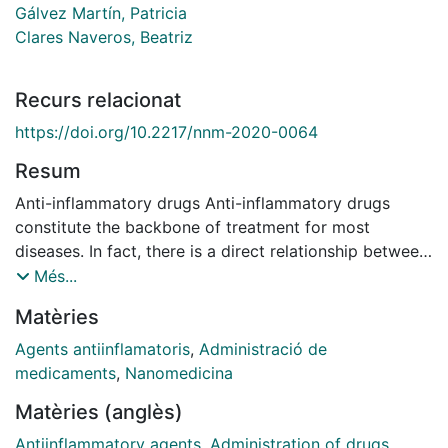
Gálvez Martín, Patricia
Clares Naveros, Beatriz
Recurs relacionat
https://doi.org/10.2217/nnm-2020-0064
Resum
Anti-inflammatory drugs Anti-inflammatory drugs
constitute the backbone of treatment for most
diseases. In fact, there is a direct relationship between
chronic inflammation and many emerging disorders
Més...
like cancer, oral diseases, kidney diseases,
Matèries
fibromyalgia, GI chronic diseases or rheumatic
diseases [1]. Steroidal anti-inflammatory drugs (SAIDs)
Agents antiinflamatoris
,
Administració de
and nonsteroidal antiinflammatory drugs (NSAIDs) are
medicaments
,
Nanomedicina
key contributors in the treatment of acute
Matèries (anglès)
inflammatory pain conditions such as headache,
postoperative pain and orthopedic fractures as well as
Antiinflammatory agents
,
Administration of drugs
,