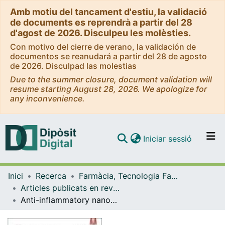
Amb motiu del tancament d'estiu, la validació
de documents es reprendrà a partir del 28
d'agost de 2026. Disculpeu les molèsties.
Con motivo del cierre de verano, la validación de
documentos se reanudará a partir del 28 de agosto
de 2026. Disculpad las molestias
Due to the summer closure, document validation will
resume starting August 28, 2026. We apologize for
any inconvenience.
(current)
Iniciar sessió
Comunitats i col·leccions
Inici
Recerca
Farmàcia, Tecnologia Farmacèutica i Fisicoquímica
Navega per tot el DD
Articles publicats en revistes (Farmàcia, Tecnologia Farmacèutica i Fisicoquímica)
Com publicar
Anti-inflammatory nanomedicines: what does the future hold?
Contacte