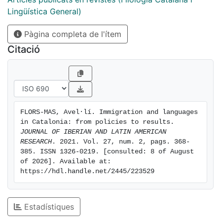
on immigration.” Together with the unbalanced legal
Lingüística General)
and economic status of Castilian and Catalan, and the
Pàgina completa de l'ítem
demographic minorization of Catalan-speakers, this
poses a challenge to the full linguistic integration of
Citació
immigrants and to the sustainability of Catalan in the
long run.
FLORS-MAS, Avel·lí. Immigration and languages 
in Catalonia: from policies to results. 
JOURNAL OF IBERIAN AND LATIN AMERICAN 
RESEARCH
. 2021. Vol. 27, num. 2, pags. 368-
385. ISSN 1326-0219. [consulted: 8 of August 
of 2026]. Available at: 
https://hdl.handle.net/2445/223529
Estadístiques