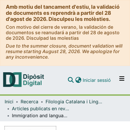
Amb motiu del tancament d'estiu, la validació
de documents es reprendrà a partir del 28
d'agost de 2026. Disculpeu les molèsties.
Con motivo del cierre de verano, la validación de
documentos se reanudará a partir del 28 de agosto
de 2026. Disculpad las molestias
Due to the summer closure, document validation will
resume starting August 28, 2026. We apologize for
any inconvenience.
(current)
Iniciar sessió
Comunitats i col·leccions
Inici
Recerca
Filologia Catalana i Lingüística General
Navega per tot el DD
Articles publicats en revistes (Filologia Catalana i Lingüística General)
Com publicar
Immigration and languages in Catalonia: from policies to results
Contacte