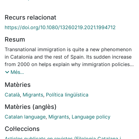
Recurs relacionat
https://doi.org/10.1080/13260219.2021.1994712
Resum
Transnational immigration is quite a new phenomenon
in Catalonia and the rest of Spain. Its sudden increase
from 2000 on helps explain why immigration policies
have unfolded during the last 20 years, a long-enough
Més...
period to start evaluating its impact. This article
Matèries
reviews the framework for policies for linguistic
integration of the foreign-born population in Catalonia,
Català
,
Migrants
,
Política lingüística
and explores their results through the lens of census
Matèries (anglès)
data on these new speakers’ language abilities and
practices. It shows that, in Spain, the asymmetrical
Catalan language
,
Migrants
,
Language policy
distribution of competences and power between the
Col·leccions
state and sub-state levels “prevents the minority
nations from developing comprehensive public policy
Articles publicats en revistes (Filologia Catalana i