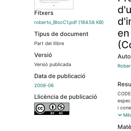
d'
Fitxers
d'
roberto_BlocC1.pdf
(184.58 KB)
en
Tipus de document
(C
Part del llibre
Versió
Auto
Versió publicada
Rober
Data de publicació
Res
2008-06
CODEX
Llicència de publicació
especi
i cone
(siste
Més
domin
Matè
tradic