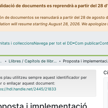
alidació de documents es reprendrà a partir del 28 d
ción de documentos se reanudará a partir del 28 de agosto 
ation will resume starting August 28, 2026. We apologize 
tats i col·leccions
Navega per tot el DD
Com publicar
Cont
Lingüística General
Llibres / Capítols de llibre (Filologia Catalana i Lingüística General)
Proposta i implementació
Ci
us plau utilitzeu sempre aquest identificador per
ar o enllaçar aquest document:
ps://hdl.handle.net/2445/21833
oposta i implementació