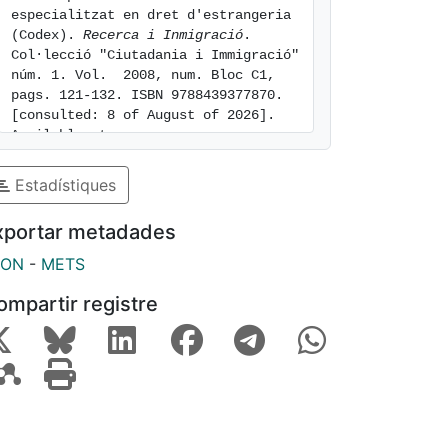
especialitzat en dret d'estrangeria 
(Codex). 
Recerca i Inmigració
. 
Col·lecció "Ciutadania i Immigració" 
núm. 1. Vol.  2008, num. Bloc C1, 
pags. 121-132. ISBN 9788439377870. 
[consulted: 8 of August of 2026]. 
Available at: 
https://hdl.handle.net/2445/21833
Estadístiques
xportar metadades
SON
-
METS
ompartir registre