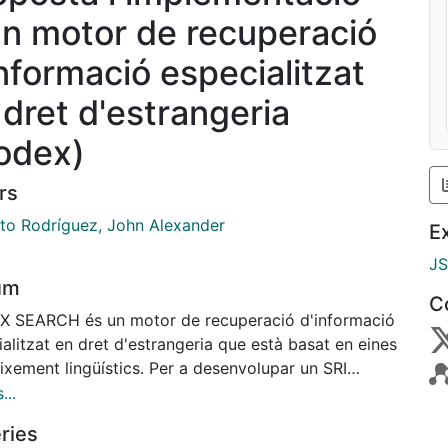
un motor de recuperació
informació especialitzat
 dret d'estrangeria
odex)
rs
to Rodríguez, John Alexander
E
J
um
C
 SEARCH és un motor de recuperació d'informació
alitzat en dret d'estrangeria que està basat en eines
ixement lingüístics. Per a desenvolupar un SRI
ma de recuperació d'informació) eficient en el
...
i indicat no n'hi ha prou amb emprar un model
ries
ional de RI (recuperació d'informació), és a dir,