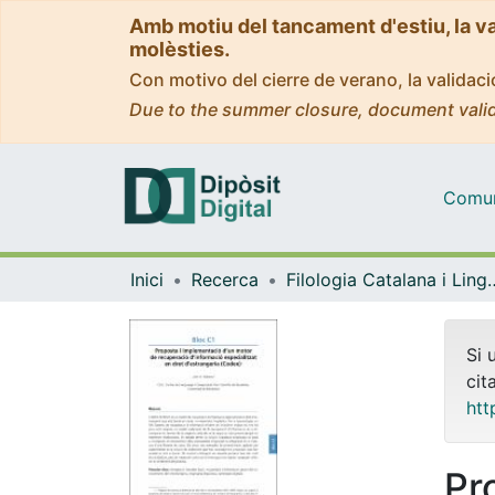
Amb motiu del tancament d'estiu, la v
molèsties.
Con motivo del cierre de verano, la valida
Due to the summer closure, document valid
Comuni
Inici
Recerca
Filologia Catalana i 
Si 
cit
htt
Pr