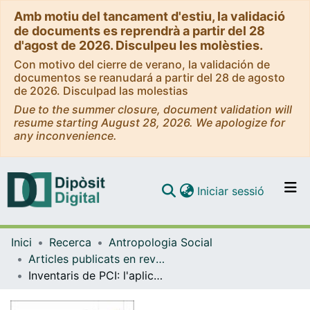
Amb motiu del tancament d'estiu, la validació
de documents es reprendrà a partir del 28
d'agost de 2026. Disculpeu les molèsties.
Con motivo del cierre de verano, la validación de
documentos se reanudará a partir del 28 de agosto
de 2026. Disculpad las molestias
Due to the summer closure, document validation will
resume starting August 28, 2026. We apologize for
any inconvenience.
(current)
Iniciar sessió
Comunitats i col·leccions
Inici
Recerca
Antropologia Social
Navega per tot el DD
Articles publicats en revistes (Antropologia Social)
Com publicar
Inventaris de PCI: l'aplicació de la Convenció de la UNESCO
Contacte