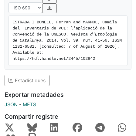
implications. We will discuss this range of alternatives
in inventorying Intangible Cultural Heritage and its
theoretical and methodological impacts.
ESTRADA I BONELL, Ferran and MÁRMOL, Camila 
del. Inventaris de PCI: l'aplicació de la 
Convenció de la UNESCO. 
Revista d'Etnologia 
de Catalunya
. 2014. Vol. 39, num. 41-56. ISSN 
1132-6581. [consulted: 7 of August of 2026]. 
Available at: 
https://hdl.handle.net/2445/102842
Estadístiques
Exportar metadades
JSON
-
METS
Compartir registre