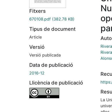
Nu
Fitxers
op
670108.pdf
(382.78 KB)
pa
Tipus de document
Article
Auto
Rivera
Versió
River
Versió publicada
Alons
Data de publicació
2016-12
Recu
https
Llicència de publicació
Res
La Uni
univer
años,