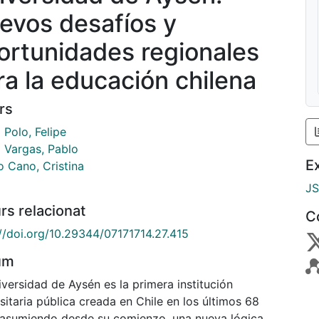
evos desafíos y
ortunidades regionales
ra la educación chilena
rs
 Polo, Felipe
a Vargas, Pablo
E
o Cano, Cristina
J
rs relacionat
C
://doi.org/10.29344/07171714.27.415
um
versidad de Aysén es la primera institución
sitaria pública creada en Chile en los últimos 68
 asumiendo desde su comienzo, una nueva lógica