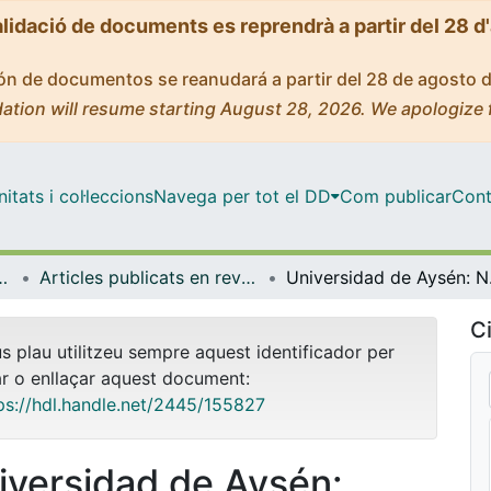
alidació de documents es reprendrà a partir del 28 d
ción de documentos se reanudará a partir del 28 de agosto 
ation will resume starting August 28, 2026. We apologize 
tats i col·leccions
Navega per tot el DD
Com publicar
Cont
anització Educativa
Articles publicats en revistes (Didàctica i Organització Educativa)
Universidad d
Ci
us plau utilitzeu sempre aquest identificador per
ar o enllaçar aquest document:
ps://hdl.handle.net/2445/155827
iversidad de Aysén: