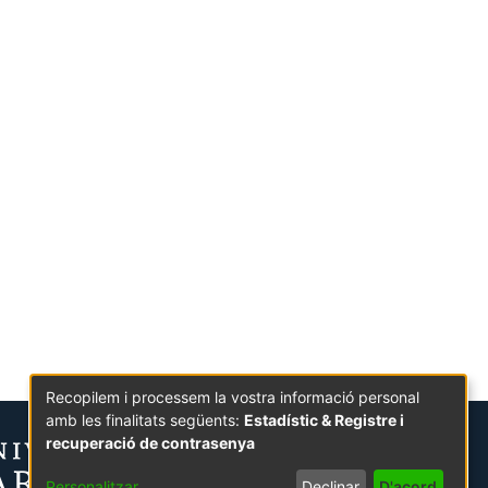
Recopilem i processem la vostra informació personal
amb les finalitats següents:
Estadístic & Registre i
recuperació de contrasenya
Personalitzar
Declinar
D'acord