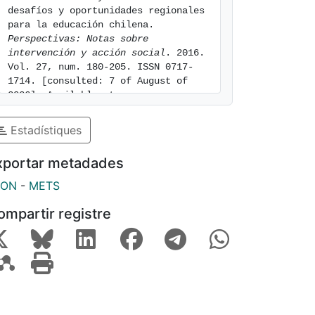
desafíos y oportunidades regionales 
para la educación chilena. 
Perspectivas: Notas sobre 
intervención y acción social
. 2016. 
Vol. 27, num. 180-205. ISSN 0717-
1714. [consulted: 7 of August of 
2026]. Available at: 
https://hdl.handle.net/2445/155827
Estadístiques
xportar metadades
SON
-
METS
ompartir registre