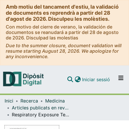
Amb motiu del tancament d'estiu, la validació
de documents es reprendrà a partir del 28
d'agost de 2026. Disculpeu les molèsties.
Con motivo del cierre de verano, la validación de
documentos se reanudará a partir del 28 de agosto
de 2026. Disculpad las molestias
Due to the summer closure, document validation will
resume starting August 28, 2026. We apologize for
any inconvenience.
(current)
Iniciar sessió
Comunitats i col·leccions
Inici
Recerca
Medicina
Navega per tot el DD
Articles publicats en revistes (Medicina)
Com publicar
Respiratory Exposure Tests in Aspirin Exacerbated Respiratory Disease
Contacte