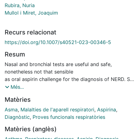
Rubira, Nuria
Mullol i Miret, Joaquim
Recurs relacionat
https://doi.org/10.1007/s40521-023-00346-5
Resum
Nasal and bronchial tests are useful and safe,
nonetheless not that sensible
as oral aspirin challenge for the diagnosis of NERD. So,
in cases of high suspicion and negative respiratory
Més...
tests, an oral challenge should be performed before
Matèries
ruling out the diagnosis. These techniques should be
performed by trained personnel in specialized allergy
Asma
,
Malalties de l'aparell respiratori
,
Aspirina
,
clinics. Further consensus on nasal test protocol and
Diagnòstic
,
Proves funcionals respiratòries
interpretation is still needed
Matèries (anglès)