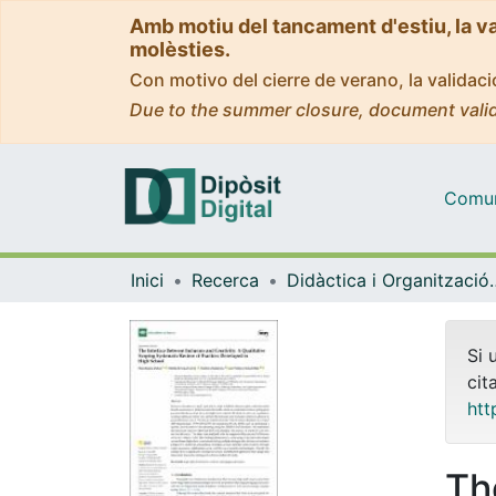
Amb motiu del tancament d'estiu, la v
molèsties.
Con motivo del cierre de verano, la valida
Due to the summer closure, document valid
Comuni
Inici
Recerca
Didàctica i Org
Si 
cit
htt
Th