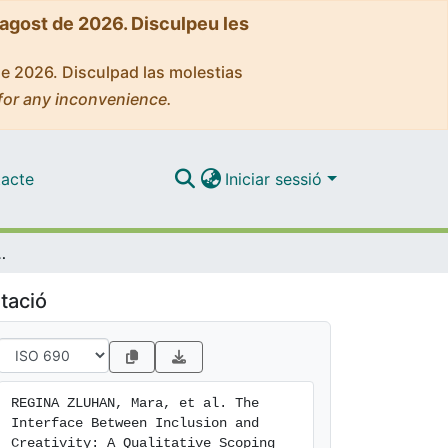
'agost de 2026. Disculpeu les
de 2026. Disculpad las molestias
for any inconvenience.
acte
Iniciar sessió
ng Systematic Review of Practices Developed in High School
tació
REGINA ZLUHAN, Mara, et al. The 
Interface Between Inclusion and 
Creativity: A Qualitative Scoping 