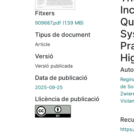
In
Fitxers
Qu
909687.pdf
(1.59 MB)
Sy
Tipus de document
Pr
Article
Hi
Versió
Versió publicada
Auto
Data de publicació
Regin
de Sou
2025-09-25
Zwier
Llicència de publicació
Violan
Recu
https