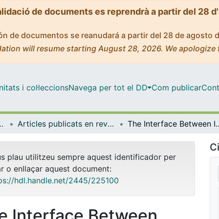
alidació de documents es reprendrà a partir del 28 d
ción de documentos se reanudará a partir del 28 de agosto 
ation will resume starting August 28, 2026. We apologize 
tats i col·leccions
Navega per tot el DD
Com publicar
Cont
anització Educativa
Articles publicats en revistes (Didàctica i Organització Educativa)
The Interface Between Inclusion and Creativity: A Qualitative Scopi
Ci
us plau utilitzeu sempre aquest identificador per
ar o enllaçar aquest document:
ps://hdl.handle.net/2445/225100
e Interface Between