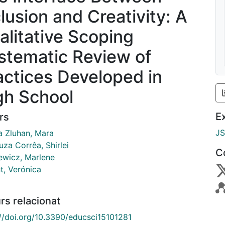
clusion and Creativity: A
alitative Scoping
stematic Review of
actices Developed in
gh School
E
rs
J
a Zluhan, Mara
za Corrêa, Shirlei
C
ewicz, Marlene
t, Verónica
rs relacionat
://doi.org/10.3390/educsci15101281