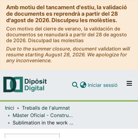
Amb motiu del tancament d'estiu, la validació
de documents es reprendrà a partir del 28
d'agost de 2026. Disculpeu les molèsties.
Con motivo del cierre de verano, la validación de
documentos se reanudará a partir del 28 de agosto
de 2026. Disculpad las molestias
Due to the summer closure, document validation will
resume starting August 28, 2026. We apologize for
any inconvenience.
(current)
Iniciar sessió
Comunitats i col·leccions
Inici
Treballs de l'alumnat
Navega per tot el DD
Màster Oficial - Construcció i Representació d'Identitats Culturals (CRIC)
Com publicar
Sublimation in the work of May Sinclair: "The Flaw in the crystal"
Contacte