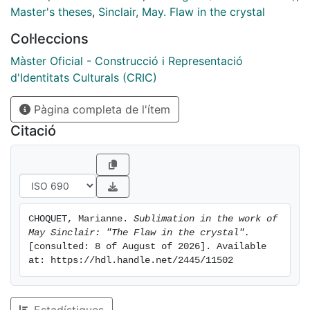
more active way to participate in human evolution.
Master's theses
,
Sinclair, May. Flaw in the crystal
Col·leccions
Màster Oficial - Construcció i Representació
d'Identitats Culturals (CRIC)
Pàgina completa de l'ítem
Citació
CHOQUET, Marianne. 
Sublimation in the work of 
May Sinclair: "The Flaw in the crystal".
[consulted: 8 of August of 2026]. Available 
at: https://hdl.handle.net/2445/11502