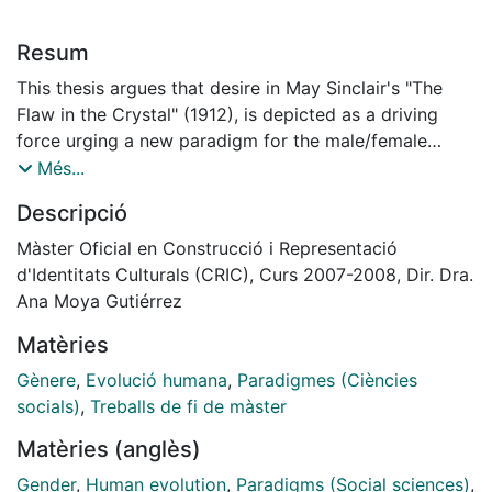
Resum
This thesis argues that desire in May Sinclair's "The
Flaw in the Crystal" (1912), is depicted as a driving
force urging a new paradigm for the male/female
relationship in modern society. It begins by exploring
Més...
the symbolic meaning of two female icons of the
Descripció
Judaeo-Christian traditions; Eve and Mary, and how
their images have contributed emotionally as well as
Màster Oficial en Construcció i Representació
physically to woman's development and affected
d'Identitats Culturals (CRIC), Curs 2007-2008, Dir. Dra.
man's. While deconstructing the text and grammatical
Ana Moya Gutiérrez
structure of its semantics, this essay asks the reader
Matèries
to consider the internal and personal process of
sublimation required to attain the spiritual/physical
Gènere
,
Evolució humana
,
Paradigmes (Ciències
merger encouraged in Sinclair's text as well as how
socials)
,
Treballs de fi de màster
that reflects on the external and collective process.
Matèries (anglès)
Finally, it offers the reader a vision of how these
processes not only mirror each other but present a
Gender
,
Human evolution
,
Paradigms (Social sciences)
,