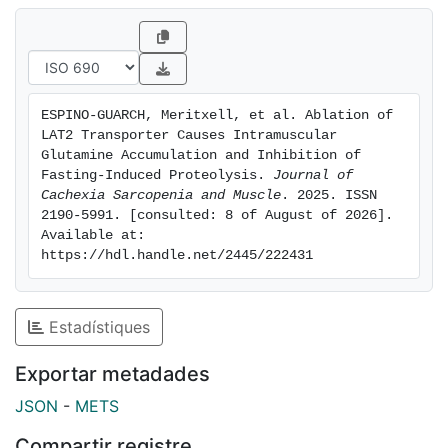
reduction in fat mass (0.5-fold, p = 0.013) and a higher
relative retention of muscle mass (1.3-fold, p =
0.0003) comparedwith WT. The absence of LAT2 led
to increased intramuscular glutamine (Gln)
accumulation (6.3-fold, p < 0.0001), accompanied
ESPINO-GUARCH, Meritxell, et al. Ablation of 
LAT2 Transporter Causes Intramuscular 
Glutamine Accumulation and Inhibition of 
Fasting-Induced Proteolysis. 
Journal of 
Cachexia Sarcopenia and Muscle
. 2025. ISSN 
2190-5991. [consulted: 8 of August of 2026]. 
Available at: 
https://hdl.handle.net/2445/222431
Estadístiques
Exportar metadades
JSON
-
METS
Compartir registre