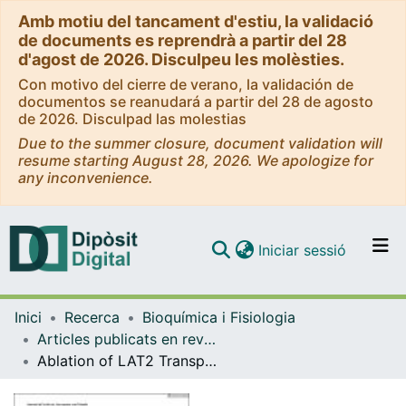
Amb motiu del tancament d'estiu, la validació
de documents es reprendrà a partir del 28
d'agost de 2026. Disculpeu les molèsties.
Con motivo del cierre de verano, la validación de
documentos se reanudará a partir del 28 de agosto
de 2026. Disculpad las molestias
Due to the summer closure, document validation will
resume starting August 28, 2026. We apologize for
any inconvenience.
(current)
Iniciar sessió
Comunitats i col·leccions
Inici
Recerca
Bioquímica i Fisiologia
Navega per tot el DD
Articles publicats en revistes (Bioquímica i Fisiologia)
Com publicar
Ablation of LAT2 Transporter Causes Intramuscular Glutamine Accumulation and Inhibition of Fasting-Induced Proteolysis
Contacte