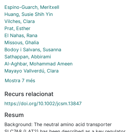
Espino-Guarch, Meritxell
Huang, Susie Shih Yin
Vilches, Clara
Prat, Esther
El Nahas, Rana
Missous, Ghalia
Bodoy i Salvans, Susanna
Sathappan, Abbirami
Al-Aghbar, Mohammad Ameen
Mayayo Vallverdú, Clara
Mostra 7 més
Recurs relacionat
https://doi.org/10.1002/jcsm.13847
Resum
Background: The neutral amino acid transporter
SLC7A8 (LAT2) has been described as a key regulator