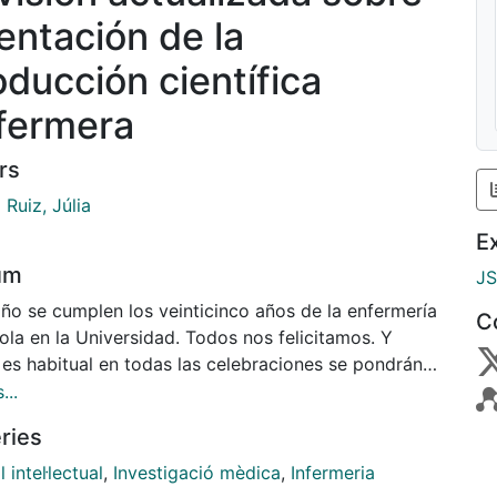
ientación de la
oducción científica
fermera
rs
Ruiz, Júlia
E
um
J
año se cumplen los veinticinco años de la enfermería
C
ola en la Universidad. Todos nos felicitamos. Y
es habitual en todas las celebraciones se pondrán
idencia los logros conseguidos y la importancia de
...
rvicios enfermeros para mantener la salud de la
ries
ción.
l intel·lectual
,
Investigació mèdica
,
Infermeria