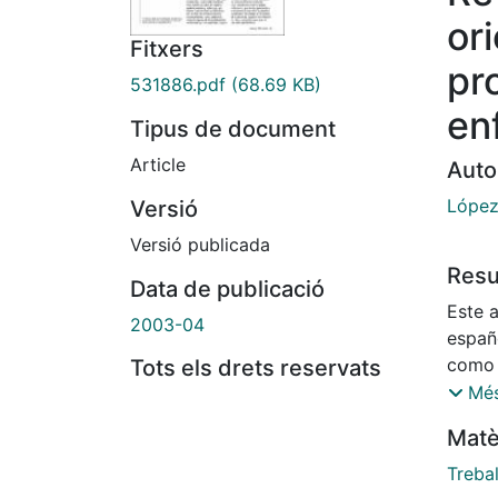
or
Fitxers
pr
531886.pdf
(68.69 KB)
en
Tipus de document
Article
Auto
López 
Versió
Versió publicada
Res
Data de publicació
Este 
2003-04
españ
como 
Tots els drets reservats
en ev
Més
los se
Matè
pobla
Trebal