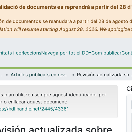
alidació de documents es reprendrà a partir del 28 d
ción de documentos se reanudará a partir del 28 de agosto 
ation will resume starting August 28, 2026. We apologize 
tats i col·leccions
Navega per tot el DD
Com publicar
Cont
ental i Clínica
Articles publicats en revistes (Infermeria Fonamental i Clínica)
Revisión actualizada sobre orientación de la producc
Ci
us plau utilitzeu sempre aquest identificador per
ar o enllaçar aquest document:
ps://hdl.handle.net/2445/43361
visión actualizada sobre