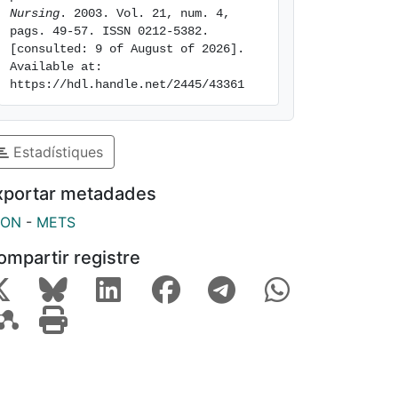
Nursing
. 2003. Vol. 21, num. 4, 
pags. 49-57. ISSN 0212-5382. 
[consulted: 9 of August of 2026]. 
Available at: 
https://hdl.handle.net/2445/43361
Estadístiques
xportar metadades
SON
-
METS
ompartir registre