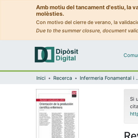
Amb motiu del tancament d'estiu, la v
molèsties.
Con motivo del cierre de verano, la valida
Due to the summer closure, document valid
Comuni
Inici
Recerca
Infermeria Fonam
Si 
cit
htt
Re