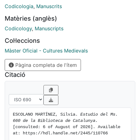
y lo define como tractatus y meditatio.
https://cataleg.bnc.cat/record=b2504528~S13*cat
Codicologia
,
Manuscrits
Matèries (anglès)
Codicology
,
Manuscripts
Col·leccions
Màster Oficial - Cultures Medievals
Pàgina completa de l'ítem
Citació
ESCOLANO MARTÍNEZ, Silvia. 
Estudio del Ms. 
660 de la Biblioteca de Catalunya.
[consulted: 6 of August of 2026]. Available 
at: https://hdl.handle.net/2445/110766