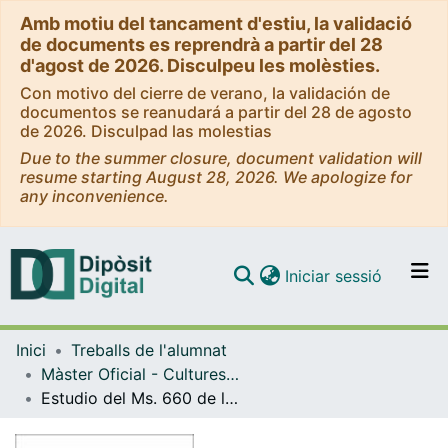
Amb motiu del tancament d'estiu, la validació
de documents es reprendrà a partir del 28
d'agost de 2026. Disculpeu les molèsties.
Con motivo del cierre de verano, la validación de
documentos se reanudará a partir del 28 de agosto
de 2026. Disculpad las molestias
Due to the summer closure, document validation will
resume starting August 28, 2026. We apologize for
any inconvenience.
(current)
Iniciar sessió
Comunitats i col·leccions
Inici
Treballs de l'alumnat
Navega per tot el DD
Màster Oficial - Cultures Medievals
Com publicar
Estudio del Ms. 660 de la Biblioteca de Catalunya
Contacte