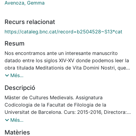
Avenoza, Gemma
Recurs relacionat
https://cataleg.bnc.cat/record=b2504528~S13*cat
Resum
Nos encontramos ante un interesante manuscrito
datado entre los siglos XIV-XV donde podemos leer la
obra titulada Meditationis de Vita Domini Nostri, que
narra la vida de Jesucristo. Durante mucho tiempo,
Més...
sobre todo a lo largo de la Edad Media, la obra fue
Descripció
atribuida a San Buenaventura
(1218 – 1274), pero el catálogo de la Biblioteca de
Màster de Cultures Medievals. Assignatura
Cataluña se refiere a Iohannis de Caulibus como autor
Codicologia de la Facultat de Filologia de la
de la misma. Parece ser que Benedicto Bonelli fue el
Universitat de Barcelona. Curs: 2015-2016, Directora:
primero en atribuir el texto a Iohannis de Caulibus
Gemma Avenoza
Més...
puesto que Bartolomeo de Pisa (1300 – 1361) se
Estudi codicològic del manuscrit 660 de la Biblioteca
Matèries
refiere al trabajo de Caulibus
de Catalunya: Meditationes vitae Christi [Manuscrit],