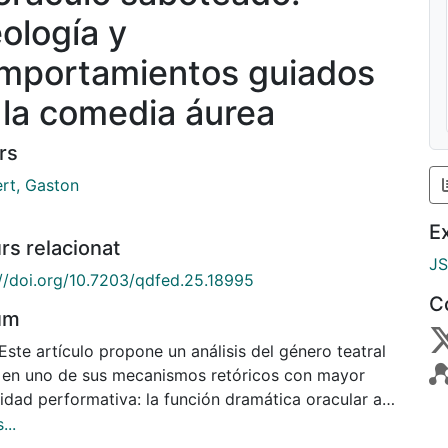
eología y
mportamientos guiados
 la comedia áurea
rs
ert, Gaston
E
rs relacionat
J
://doi.org/10.7203/qdfed.25.18995
C
um
Este artículo propone un análisis del género teatral
 en uno de sus mecanismos retóricos con mayor
idad performativa: la función dramática oracular a
 de la cual una voz superior -sea un oráculo, un
...
 una voz interior o cualquier otra posesión