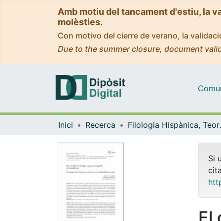
Amb motiu del tancament d'estiu, la v
molèsties.
Con motivo del cierre de verano, la valida
Due to the summer closure, document valid
Comuni
Inici
Recerca
Filologia His
Si 
cit
htt
El