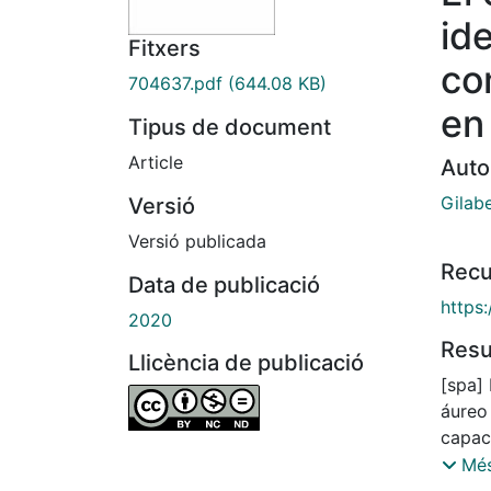
id
Fitxers
co
704637.pdf
(644.08 KB)
en
Tipus de document
Article
Auto
Gilab
Versió
Versió publicada
Recu
Data de publicació
https
2020
Res
Llicència de publicació
[spa] 
áureo
capac
partir
Més
sueño,