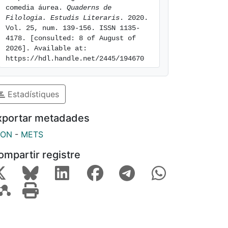
comedia áurea. 
Quaderns de 
Filologia. Estudis Literaris
. 2020. 
Vol. 25, num. 139-156. ISSN 1135-
4178. [consulted: 8 of August of 
2026]. Available at: 
https://hdl.handle.net/2445/194670
Estadístiques
xportar metadades
SON
-
METS
ompartir registre