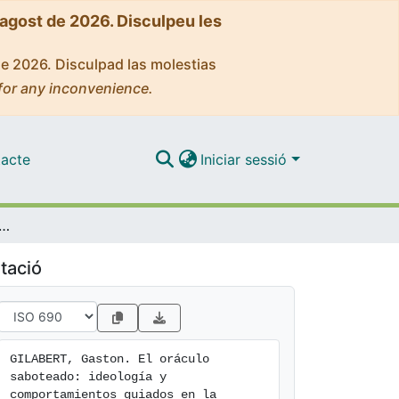
'agost de 2026. Disculpeu les
de 2026. Disculpad las molestias
for any inconvenience.
acte
Iniciar sessió
saboteado: ideología y comportamientos guiados en la comedia áurea
tació
GILABERT, Gaston. El oráculo 
saboteado: ideología y 
comportamientos guiados en la 