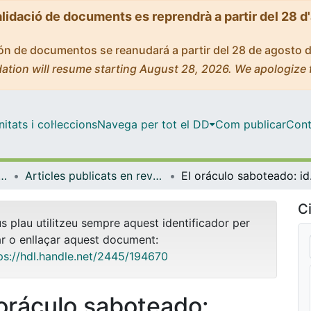
alidació de documents es reprendrà a partir del 28 d
ción de documentos se reanudará a partir del 28 de agosto 
ation will resume starting August 28, 2026. We apologize 
tats i col·leccions
Navega per tot el DD
Com publicar
Cont
pànica, Teoria de la Literatura i Comunicació
Articles publicats en revistes (Filologia Hispànica, Teoria de la Literatura i Comunicació)
El oráculo 
Ci
us plau utilitzeu sempre aquest identificador per
ar o enllaçar aquest document:
ps://hdl.handle.net/2445/194670
 oráculo saboteado: