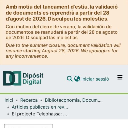
Amb motiu del tancament d'estiu, la validació
de documents es reprendrà a partir del 28
d'agost de 2026. Disculpeu les molèsties.
Con motivo del cierre de verano, la validación de
documentos se reanudará a partir del 28 de agosto
de 2026. Disculpad las molestias
Due to the summer closure, document validation will
resume starting August 28, 2026. We apologize for
any inconvenience.
(current)
Iniciar sessió
Comunitats i col·leccions
Inici
Recerca
Biblioteconomia, Documentació i Comunicació Audiovisual
Navega per tot el DD
Articles publicats en revistes (Biblioteconomia, Documentació i Comunicació Audiovisual)
Com publicar
El projecte Telephassa: una experiència de cooperació entre biblioteques europees
Contacte