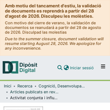
Amb motiu del tancament d'estiu, la validació
de documents es reprendrà a partir del 28
d'agost de 2026. Disculpeu les molèsties.
Con motivo del cierre de verano, la validación de
documentos se reanudará a partir del 28 de agosto
de 2026. Disculpad las molestias
Due to the summer closure, document validation will
resume starting August 28, 2026. We apologize for
any inconvenience.
(current)
Iniciar sessió
Comunitats i col·leccions
Inici
Recerca
Cognició, Desenvolupament i Psicologia de l'Educació
Navega per tot el DD
Articles publicats en revistes (Cognició, Desenvolupament i Psicologia de l'Educació)
Com publicar
Activitat conjunta i influència educativa en el context familiar
Contacte