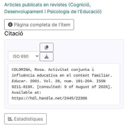
partir de la tesi nuclear que qualsevol aproximació a la
Articles publicats en revistes (Cognició,
comprensió de la influència educativa requereix tenir
Desenvolupament i Psicologia de l'Educació)
en compte les característiques, naturalesa i funcions
Pàgina completa de l'ítem
del context institucional en què té lloc.
Citació
COLOMINA, Rosa. Activitat conjunta i 
influència educativa en el context familiar. 
Educar
. 2001. Vol. 28, num. 181-204. ISSN 
0211-819X. [consulted: 9 of August of 2026]. 
Available at: 
https://hdl.handle.net/2445/22306
Estadístiques