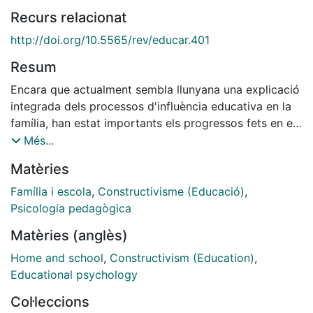
Recurs relacionat
http://doi.org/10.5565/rev/educar.401
Resum
Encara que actualment sembla llunyana una explicació
integrada dels processos d'influència educativa en la
família, han estat importants els progressos fets en els
darrers anys sobre aquest tema (Lacasa, 1997;
Més...
Rodrigo, 1998; Vila, 1998). En aquest article es
Matèries
presenten algunes reflexions sobre la família com a
context educatiu. La concepció constructivista de
Família i escola
,
Constructivisme (Educació)
,
l'ensenyament i l'aprenentatge escolar, marc
Psicologia pedagògica
psicològic de referència per a la comprensió dels
Matèries (anglès)
processos de canvi educatiu que es produeixen en les
situacions educatives escolars (Coll, 1990; 1999),
Home and school
,
Constructivism (Education)
,
s'utilitza com a punt de referència per a aquestes
Educational psychology
reflexions. Les característiques de la intervenció
Col·leccions
educativa en les activitats a la família es presenten a