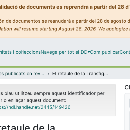
alidació de documents es reprendrà a partir del 28 d
ción de documentos se reanudará a partir del 28 de agosto 
ation will resume starting August 28, 2026. We apologize 
tats i col·leccions
Navega per tot el DD
Com publicar
Cont
Articles publicats en revistes (Història de l'Art)
El retaule de la Transfiguració de la catedral de Tortosa, obra contractada per Rafael Vergós i Pere Alemany
Ci
us plau utilitzeu sempre aquest identificador per
ar o enllaçar aquest document:
ps://hdl.handle.net/2445/149426
retaule de la