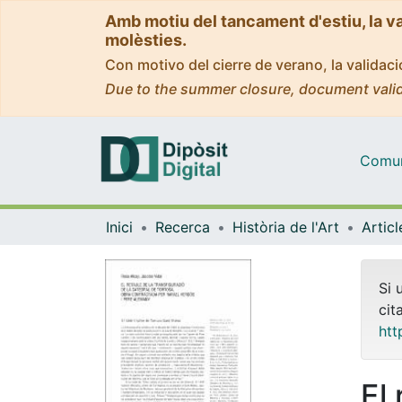
Amb motiu del tancament d'estiu, la v
molèsties.
Con motivo del cierre de verano, la valida
Due to the summer closure, document valid
Comuni
Inici
Recerca
Història de l'Art
Si 
cit
htt
El 