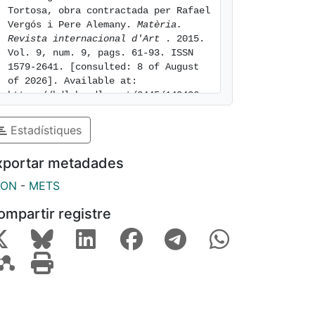
Tortosa, obra contractada per Rafael 
Vergós i Pere Alemany. 
Matèria. 
Revista internacional d'Art 
. 2015. 
Vol. 9, num. 9, pags. 61-93. ISSN 
1579-2641. [consulted: 8 of August 
of 2026]. Available at: 
https://hdl.handle.net/2445/149426
Estadístiques
xportar metadades
SON
-
METS
ompartir registre