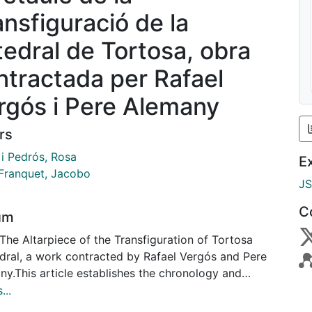
ansfiguració de la
tedral de Tortosa, obra
ntractada per Rafael
rgós i Pere Alemany
rs
 i Pedrós, Rosa
E
 Franquet, Jacobo
J
C
um
The Altarpiece of the Transfiguration of Tortosa
dral, a work contracted by Rafael Vergós and Pere
ny.This article establishes the chronology and
rship of the renowned altarpiece of the
...
iguration of the Tortosa Cathedral, beginning with