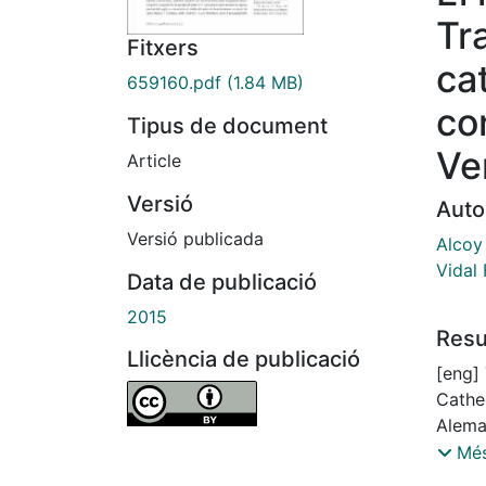
Tr
Fitxers
ca
659160.pdf
(1.84 MB)
co
Tipus de document
Ve
Article
Versió
Auto
Versió publicada
Alcoy
Vidal
Data de publicació
2015
Res
Llicència de publicació
[eng] 
Cathe
Alema
autho
Més
Transf