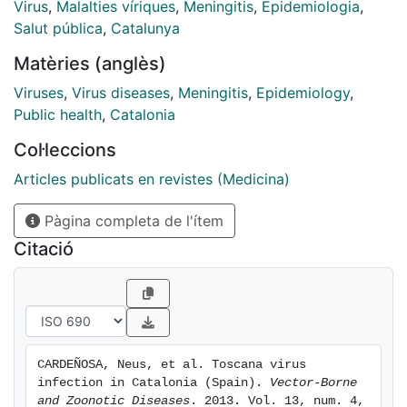
clinical cases were detected by serology and/or PCR.
Virus
,
Malalties víriques
,
Meningitis
,
Epidemiologia
,
Salut pública
,
Catalunya
Matèries (anglès)
Viruses
,
Virus diseases
,
Meningitis
,
Epidemiology
,
Public health
,
Catalonia
Col·leccions
Articles publicats en revistes (Medicina)
Pàgina completa de l'ítem
Citació
CARDEÑOSA, Neus, et al. Toscana virus 
infection in Catalonia (Spain). 
Vector-Borne 
and Zoonotic Diseases
. 2013. Vol. 13, num. 4, 