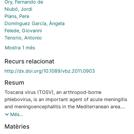
Ory, Fernando de
Niubó, Jordi
Plans, Pere
Domínguez García, Àngela
Felede, Giovanni
Tenorio, Antonio
Mostra 1 més
Recurs relacionat
http://dx.doi.org/10.1089/vbz.2011.0903
Resum
Toscana virus (TOSV), an arthropod-borne
phlebovirus, is an important agent of acute meningitis
and meningoencephalitis in the Mediterranean area.
The epidemiology of the infection in humans in
Més...
Catalonia is at present unknown. In this study, we
Matèries
found a seroprevalence of infection of 6%, and 2