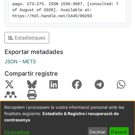
pags. 273-275. ISSN 1530-3667. [consulted: 7 
of August of 2026]. Available at: 
https://hdl.handle.net/2445/99293
Estadístiques
Exportar metadades
JSON
-
METS
Compartir registre
Recopilem i processem la vostra informació personal amb les
finalitats següents:
Estadístic & Registre i recuperació de
Coordinació:
CRAI UB
Avís legal
Metadades
subjectes a:
contrasenya
Configuració
Política de
Acord
Personalitzar
Declinar
D'acord
de cookies
privadesa
d'usuari