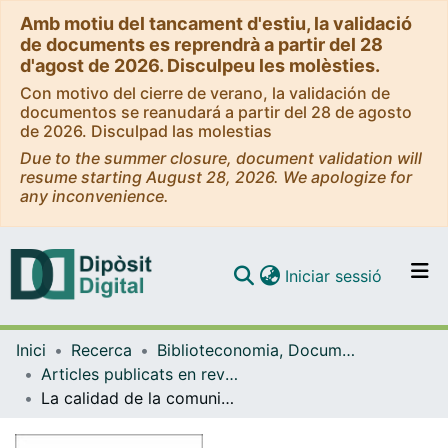
Amb motiu del tancament d'estiu, la validació
de documents es reprendrà a partir del 28
d'agost de 2026. Disculpeu les molèsties.
Con motivo del cierre de verano, la validación de
documentos se reanudará a partir del 28 de agosto
de 2026. Disculpad las molestias
Due to the summer closure, document validation will
resume starting August 28, 2026. We apologize for
any inconvenience.
(current)
Iniciar sessió
Comunitats i col·leccions
Inici
Recerca
Biblioteconomia, Documentació i Comunicació Audiovisual
Navega per tot el DD
Articles publicats en revistes (Biblioteconomia, Documentació i Comunicació Audiovisual)
Com publicar
La calidad de la comunicación de las Instituciones de Educación Superior del Ecuador
Contacte