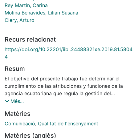
Rey Martín, Carina
Molina Benavides, Lilian Susana
Clery, Arturo
Recurs relacionat
https://doi.org/10.22201/iibi.24488321xe.2019.81.5804
4
Resum
El objetivo del presente trabajo fue determinar el
cumplimiento de las atribuciones y funciones de la
agencia ecuatoriana que regula la gestión del
aseguramiento de la calidad de la educación superior,
Més...
declaradas en su Plan comunicacional, a través de una
Matèries
investigación exploratoria de las páginas web de
todas las universidades reguladas. Para el efecto, se
Comunicació
,
Qualitat de l'ensenyament
diseñaron estándares a partir del Plan que recogieron
Matèries (anglès)
la información pertinente a través de un baremo. Los