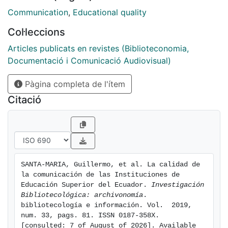
resultados se clasifican con base en seis elementos
Communication
,
Educational quality
que el mismo Plan resaltaba, a saber: la gestión de la
Col·leccions
comunicación, su difusión y posicionamiento, la
imagen de las autoridades, la vinculación con otras
Articles publicats en revistes (Biblioteconomia,
universidades, la gestión con instituciones
Documentació i Comunicació Audiovisual)
internacionales y el empoderamiento de la misión y
Pàgina completa de l'ítem
visión institucional. Cada uno de estos elementos
resenta sus propias características y son analizados
Citació
en el presente trabajo.
SANTA-MARIA, Guillermo, et al. La calidad de 
la comunicación de las Instituciones de 
Educación Superior del Ecuador. 
Investigación 
Bibliotecológica: archivonomía
. 
bibliotecología e información. Vol.  2019, 
num. 33, pags. 81. ISSN 0187-358X. 
[consulted: 7 of August of 2026]. Available 