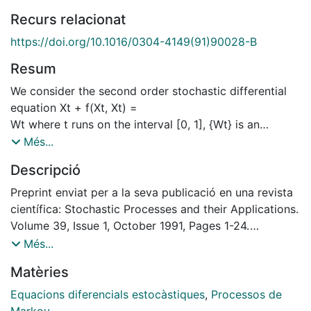
Recurs relacionat
https://doi.org/10.1016/0304-4149(91)90028-B
Resum
We consider the second order stochastic differential
equation Xt + f(Xt, Xt) =
Wt where t runs on the interval [0, 1], {Wt} is an
ordinary Brownian motion and we impose
Més...
the Dirichlet boundary conditions X(0) = a and X(l) =
Descripció
b. We show pathwise existence
and uniqueness of a solution assuming sorne
Preprint enviat per a la seva publicació en una revista
smoothness and monotonicity conditions on
científica: Stochastic Processes and their Applications.
f, and we study the Markov property of the solution
Volume 39, Issue 1, October 1991, Pages 1-24.
using an extended version of the
[https://doi.org/10.1016/0304-4149(91)90028-B]
Més...
Girsanov theorem dueto Kusuoka.
Matèries
Equacions diferencials estocàstiques
,
Processos de