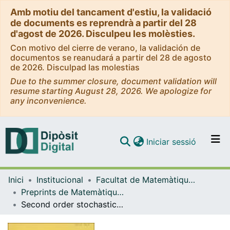
Amb motiu del tancament d'estiu, la validació
de documents es reprendrà a partir del 28
d'agost de 2026. Disculpeu les molèsties.
Con motivo del cierre de verano, la validación de
documentos se reanudará a partir del 28 de agosto
de 2026. Disculpad las molestias
Due to the summer closure, document validation will
resume starting August 28, 2026. We apologize for
any inconvenience.
(current)
Iniciar sessió
Comunitats i col·leccions
Inici
Institucional
Facultat de Matemàtiques i Informàtica
Navega per tot el DD
Preprints de Matemàtiques - Mathematics Preprint Series
Com publicar
Second order stochastic differential equations with Dirichlet boundary conditions
Contacte