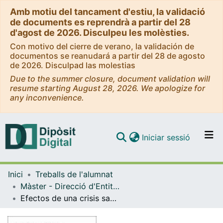
Amb motiu del tancament d'estiu, la validació
de documents es reprendrà a partir del 28
d'agost de 2026. Disculpeu les molèsties.
Con motivo del cierre de verano, la validación de
documentos se reanudará a partir del 28 de agosto
de 2026. Disculpad las molestias
Due to the summer closure, document validation will
resume starting August 28, 2026. We apologize for
any inconvenience.
(current)
Iniciar sessió
Comunitats i col·leccions
Inici
Treballs de l'alumnat
Navega per tot el DD
Màster - Direcció d'Entitats Asseguradores i Financeres (DEAF)
Com publicar
Efectos de una crisis sanitaria en los seguros de vida-riesgo en España y futuros retos
Contacte