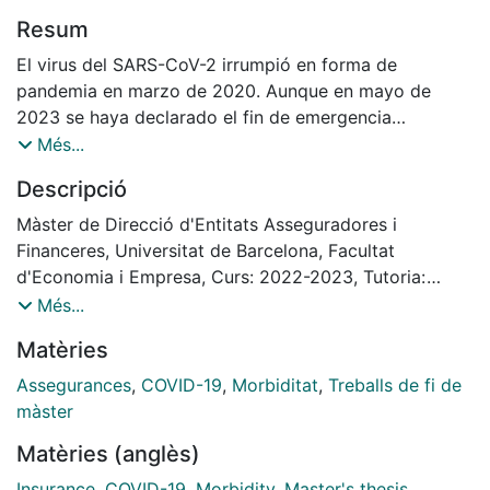
Resum
El virus del SARS-CoV-2 irrumpió en forma de
pandemia en marzo de 2020. Aunque en mayo de
2023 se haya declarado el fin de emergencia
internacional, el COVID-19 sigue vivo y es una
Més...
amenaza que vigila de cerca la OMS, permaneciendo
Descripció
el riesgo de revivir la pandemia. En el presente trabajo,
se analiza como la crisis sanitaria del COVID-19 ha
Màster de Direcció d'Entitats Asseguradores i
afectado al sector assegurador español, comparando
Financeres, Universitat de Barcelona, Facultat
la situación prepandemia y pospandemia, evaluando
d'Economia i Empresa, Curs: 2022-2023, Tutoria:
los impactos que ha podido tener, concretamente en
Susana Torrente Pascual
Més...
los seguros de vida-riesgo. También se analiza el
Matèries
estado de salud de la población y los retos futuros
que ha planteado en la industria aseguradora española
Assegurances
,
COVID-19
,
Morbiditat
,
Treballs de fi de
este nuevo escenario.
màster
Matèries (anglès)
Insurance
,
COVID-19
,
Morbidity
,
Master's thesis