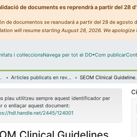
alidació de documents es reprendrà a partir del 28 d
ción de documentos se reanudará a partir del 28 de agosto 
ation will resume starting August 28, 2026. We apologize 
tats i col·leccions
Navega per tot el DD
Com publicar
Cont
de Bellvitge (IDIBELL)
Articles publicats en revistes (Institut d'lnvestigació Biomèdica de Bellvitge (IDIBELL))
SEOM Clinical Guidelines
Ci
us plau utilitzeu sempre aquest identificador per
ar o enllaçar aquest document:
ps://hdl.handle.net/2445/124001
OM Clinical Guidelines