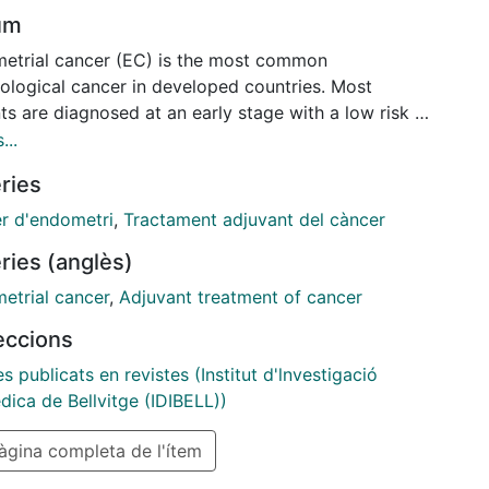
um
etrial cancer (EC) is the most common
ological cancer in developed countries. Most
ts are diagnosed at an early stage with a low risk of
e. However, there is a group of patients with a high
...
f relapse and poor prognosis. Despite the recent
ries
ation of randomized trials, the adjuvant treatment of
isk EC is still to be defined and there are many open
r d'endometri
,
Tractament adjuvant del càncer
ions about the best approach and the right timing.
ries (anglès)
unately, the survival of metastatic or recurrent EC is
, due to the poor results of chemotherapy and the
etrial cancer
,
Adjuvant treatment of cancer
f a second line of treatment. Advances in the
leccions
edge of the molecular abnormalities in EC have
tted the development of promising targeted
es publicats en revistes (Institut d'lnvestigació
ies.
dica de Bellvitge (IDIBELL))
gina completa de l'ítem