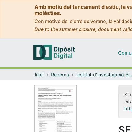
Amb motiu del tancament d'estiu, la v
molèsties.
Con motivo del cierre de verano, la valida
Due to the summer closure, document valid
Comuni
Inici
Recerca
Institut d'lnvestigació Biomèdica 
Si 
cit
htt
SE