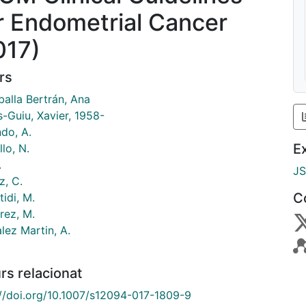
r Endometrial Cancer
017)
rs
balla Bertrán, Ana
-Guiu, Xavier, 1958-
do, A.
E
lo, N.
.
J
, C.
C
idi, M.
rez, M.
lez Martin, A.
rs relacionat
://doi.org/10.1007/s12094-017-1809-9