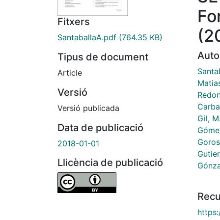
Fo
Fitxers
(2
SantaballaA.pdf
(764.35 KB)
Auto
Tipus de document
Santa
Article
Matias
Versió
Redon
Carbal
Versió publicada
Gil, M
Data de publicació
Gómez
Gorost
2018-01-01
Gutier
Llicència de publicació
Gónza
Recu
https