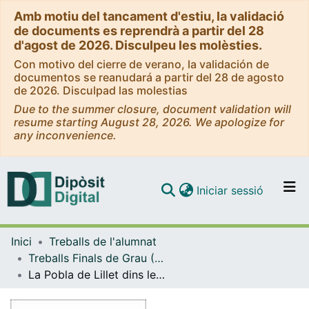
Amb motiu del tancament d'estiu, la validació
de documents es reprendrà a partir del 28
d'agost de 2026. Disculpeu les molèsties.
Con motivo del cierre de verano, la validación de
documentos se reanudará a partir del 28 de agosto
de 2026. Disculpad las molestias
Due to the summer closure, document validation will
resume starting August 28, 2026. We apologize for
any inconvenience.
(current)
Iniciar sessió
Comunitats i col·leccions
Inici
Treballs de l'alumnat
Navega per tot el DD
Treballs Finals de Grau (TFG) - Història
Com publicar
La Pobla de Lillet dins les baronies de Mataplana i Pinós (segles XIII al XV)
Contacte