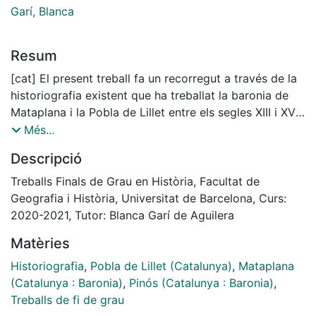
Garí, Blanca
Resum
[cat] El present treball fa un recorregut a través de la
historiografia existent que ha treballat la baronia de
Mataplana i la Pobla de Lillet entre els segles XIII i XV.
L’objectiu principal és obtenir una base sòlida de
Més...
coneixements d’aquest indret, a partir de la qual es
Descripció
puguin fundar posteriors estudis envers la temàtica
escollida. D’aquesta manera, aquest treball pretén ser
Treballs Finals de Grau en Història, Facultat de
un punt i seguit en l’estudi d’aquest indret, que alhora
Geografia i Història, Universitat de Barcelona, Curs:
gaudeix d’un important fons documental en gran part
2020-2021, Tutor: Blanca Garí de Aguilera
inèdit i desconegut.
Matèries
[spa] El presente trabajo hace un recorrido a través de
la historiografía que ha trabajado la baronía de
Historiografia
,
Pobla de Lillet (Catalunya)
,
Mataplana
Mataplana y la Pobla de Lillet entre los siglos XII y XV.
(Catalunya : Baronia)
,
Pinós (Catalunya : Baronia)
,
El objetivo principal es obtener una base sólida de
Treballs de fi de grau
conocimientos de este lugar, a partir de la cual se