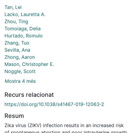
Tan, Lei
Lacko, Lauretta A.
Zhou, Ting
Tomoiaga, Delia
Hurtado, Romulo
Zhang, Tuo
Sevilla, Ana
Zhong, Aaron
Mason, Christopher E.
Noggle, Scott
Mostra 4 més
Recurs relacionat
https://doi.org/10.1038/s41467-019-12063-2
Resum
Zika virus (ZIKV) infection results in an increased risk
of spontaneous abortion and poor intrauterine growth