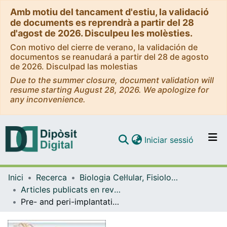
Amb motiu del tancament d'estiu, la validació
de documents es reprendrà a partir del 28
d'agost de 2026. Disculpeu les molèsties.
Con motivo del cierre de verano, la validación de
documentos se reanudará a partir del 28 de agosto
de 2026. Disculpad las molestias
Due to the summer closure, document validation will
resume starting August 28, 2026. We apologize for
any inconvenience.
(current)
Iniciar sessió
Comunitats i col·leccions
Inici
Recerca
Biologia Cel·lular, Fisiologia i Immunologia
Navega per tot el DD
Articles publicats en revistes (Biologia Cel·lular, Fisiologia i Immunologia)
Com publicar
Pre- and peri-implantation Zika virus infection impairs fetal development by targeting trophectoderm cells
Contacte