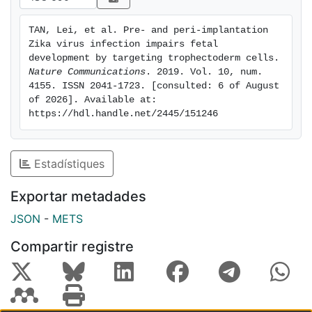
Cumulatively, these data elucidate a previously
unappreciated association of pre- and peri-
TAN, Lei, et al. Pre- and peri-implantation 
implantation ZIKV infection and microcephaly
Zika virus infection impairs fetal 
development by targeting trophectoderm cells. 
Nature Communications
. 2019. Vol. 10, num. 
4155. ISSN 2041-1723. [consulted: 6 of August 
of 2026]. Available at: 
https://hdl.handle.net/2445/151246
Estadístiques
Exportar metadades
JSON
-
METS
Compartir registre