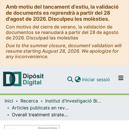
Amb motiu del tancament d'estiu, la validació
de documents es reprendrà a partir del 28
d'agost de 2026. Disculpeu les molèsties.
Con motivo del cierre de verano, la validación de
documentos se reanudará a partir del 28 de agosto
de 2026. Disculpad las molestias
Due to the summer closure, document validation will
resume starting August 28, 2026. We apologize for
any inconvenience.
(current)
Iniciar sessió
Comunitats i col·leccions
Inici
Recerca
Institut d'lnvestigació Biomèdica de Bellvitge (IDIBELL)
Navega per tot el DD
Articles publicats en revistes (Institut d'lnvestigació Biomèdica de Bellvitge (IDIBELL))
Com publicar
Overall treatment strategy for patients with metastatic NSCLC with activating EGFR mutations
Contacte