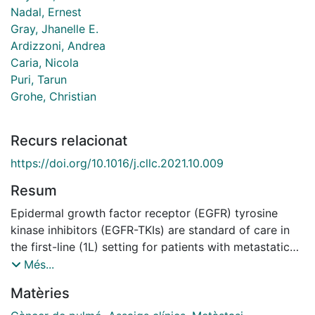
Nadal, Ernest
Gray, Jhanelle E.
Ardizzoni, Andrea
Caria, Nicola
Puri, Tarun
Grohe, Christian
Recurs relacionat
https://doi.org/10.1016/j.cllc.2021.10.009
Resum
Epidermal growth factor receptor (EGFR) tyrosine
kinase inhibitors (EGFR-TKIs) are standard of care in
the first-line (1L) setting for patients with metastatic
non-small cell lung cancer (mNSCLC) with activating
Més...
EGFR mutations. EGFR activating mutations are a
Matèries
predictive factor for response to EGFR-TKIs. Meta-
analyses have shown that patients with exon 21_L858R