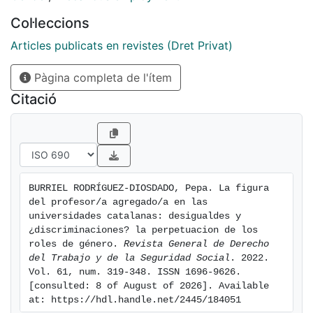
acceso a una plaza de profesorado permanente, con
Col·leccions
carácter laboral, cuando la persona ha adquirido una
competencia significativa en docencia e investigación
Articles publicats en revistes (Dret Privat)
y tras la superación de un concurso público. Dentro
Pàgina completa de l'ítem
del sistema universitario en Cataluña, la figura
contractual del profesor/a agregado/a se ha defendido
Citació
como si fuera equivalente a la del profesorado titular,
funcionario público. Pero, ¿es realmente así tanto
dentro como fuera de las Universidades públicas
catalanas? El presente informe tiene como finalidad el
examen de la legislación que afecta a las
BURRIEL RODRÍGUEZ-DIOSDADO, Pepa. La figura 
universidades públicas en Cataluña, la norma estatal y
del profesor/a agregado/a en las 
las normas autonómicas, donde se aprecian
universidades catalanas: desigualdes y 
incongruencias, falta de equiparación real en derechos
¿discriminaciones? la perpetuacion de los 
roles de género. 
Revista General de Derecho 
entre las figuras contractual y funcionarial y, lo más
del Trabajo y de la Seguridad Social
. 2022. 
preocupante, una perpetuación de los roles de género
Vol. 61, num. 319-348. ISSN 1696-9626. 
que obstaculiza la progresión de las mujeres
[consulted: 8 of August of 2026]. Available 
profesoras agregadas en este sistema universitario.
at: https://hdl.handle.net/2445/184051