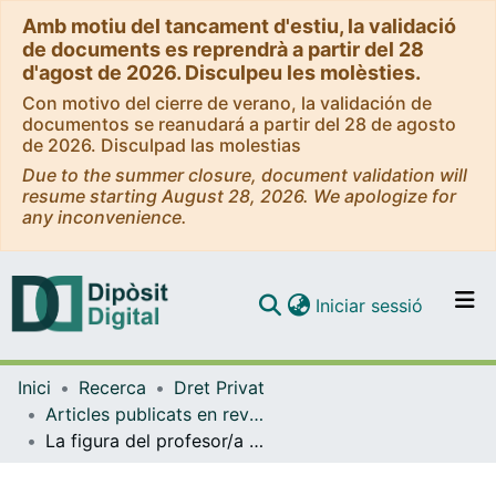
Amb motiu del tancament d'estiu, la validació
de documents es reprendrà a partir del 28
d'agost de 2026. Disculpeu les molèsties.
Con motivo del cierre de verano, la validación de
documentos se reanudará a partir del 28 de agosto
de 2026. Disculpad las molestias
Due to the summer closure, document validation will
resume starting August 28, 2026. We apologize for
any inconvenience.
(current)
Iniciar sessió
Comunitats i col·leccions
Inici
Recerca
Dret Privat
Navega per tot el DD
Articles publicats en revistes (Dret Privat)
Com publicar
La figura del profesor/a agregado/a en las universidades catalanas: desigualdes y ¿discriminaciones? la perpetuacion de los roles de género
Contacte