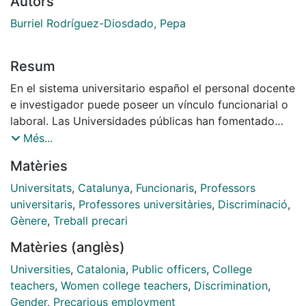
Autors
Burriel Rodríguez-Diosdado, Pepa
Resum
En el sistema universitario español el personal docente
e investigador puede poseer un vínculo funcionarial o
laboral. Las Universidades públicas han fomentado
durante años la contratación de su personal por la vía
Més...
laboral, incluso de manera temporal a través de
Matèries
sucesivas contrataciones; los motivos que se han
aducido normalmente son los de la mayor flexibilidad
Universitats
,
Catalunya
,
Funcionaris
,
Professors
de la vía laboral con respecto a la funcionarial. Sin
universitaris
,
Professores universitàries
,
Discriminació
,
embargo, esta manera de entender la universidad ha
Gènere
,
Treball precari
precarizado al personal de las Universidad públicas en
Matèries (anglès)
todo el territorio, sin que, en realidad exista una mayor
flexibilidad en las contrataciones. En las Universidades
Universities
,
Catalonia
,
Public officers
,
College
públicas catalanas la figura del profesorado agregado
teachers
,
Women college teachers
,
Discrimination
,
no es un contrato precario, sino que se trata del
Gender
,
Precarious employment