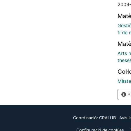
2009-
Matè
Gestió
fi de 
Matè
Arts 
these
Col·
Màster
Pà
Coordinació:
CRAI UB
Avís l
Configuració de cookies