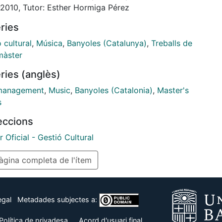
2010, Tutor: Esther Hormiga Pérez
ries
 cultural
,
Música
,
Banyoles (Catalunya)
,
Treballs de
màster
ries (anglès)
management
,
Music
,
Banyoles (Catalonia)
,
Master's
s
leccions
 Oficial - Gestió Cultural
gina completa de l'ítem
egal
Metadades subjectes a:
Política de privadesa
Acord d'usuari final