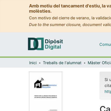
Amb motiu del tancament d'estiu, la v
molèsties.
Con motivo del cierre de verano, la valida
Due to the summer closure, document valid
Comuni
Inici
Treballs de l'alumnat
Si 
cit
htt
Ca