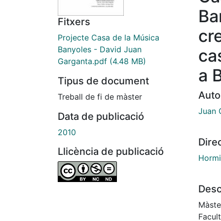
Ba
Fitxers
cr
Projecte Casa de la Música
Banyoles - David Juan
ca
Garganta.pdf
(4.48 MB)
a 
Tipus de document
Auto
Treball de fi de màster
Juan 
Data de publicació
2010
Dire
Llicència de publicació
Hormi
Desc
Màster
Facul