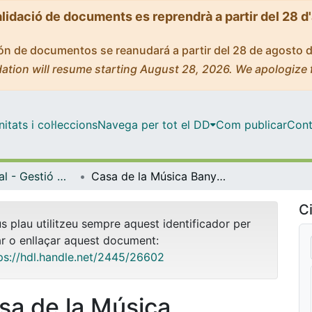
alidació de documents es reprendrà a partir del 28 d
ción de documentos se reanudará a partir del 28 de agosto 
ation will resume starting August 28, 2026. We apologize 
tats i col·leccions
Navega per tot el DD
Com publicar
Cont
Màster Oficial - Gestió Cultural
Casa de la Música Banyoles. Projecte per a la creació d'una antena de les cases de la música popular a Banyoles
Ci
us plau utilitzeu sempre aquest identificador per
ar o enllaçar aquest document:
ps://hdl.handle.net/2445/26602
sa de la Música